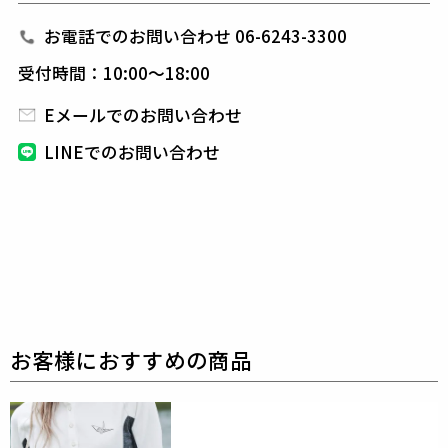
背面の首元には「1PIU1UGUALE3 ADP10」の刺繍を
同色で施すことで、
上質なアクセントとして機能。
お電話でのお問い合わせ 06-6243-3300
動きやすさとエレガンスを両立することでラウンドは
受付時間：10:00～18:00
もちろん、
日常のスマートなスタイルにも対応する一
着。
Eメールでのお問い合わせ
LINEでのお問い合わせ
1PIU1UGUALE3 ADP GOLF
未だに多くのファンを魅了し続け20世紀の偉大なサッ
カー選手100人に選出され
輝かしい栄光と実績を残し
てきた、イタリアが生んだサッカー界伝説のストライ
カー、
”最高峰のファンタジスタ”「デル・ピエロ」
と、
国内ラグジュアリーブランドの旗手1PIU1UGUA
LE3/ウノピゥウノウグァーレトレ、
両雄のスペシャ
ルコラボライン「1PIU1UGUALE3 ADP GOLF」を20
22SS COLLECTIONよりリリース。
1PIU1UGUALE3 GOLF（ウノピゥウノウグァーレト
レ ゴルフ）