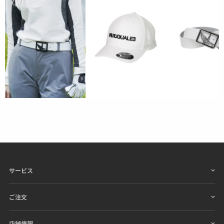
日本から世界に向けて発信するブランドとして世界中
の上質な素材を贅沢に使用し、
ラグジュアリーな商品
をリリースし続ける1PIU1UGUALE3。
ハイエンドラ
グジュアリーブランドが提案する、高いデザイン性と
スポーツの機能美を併せ持ち
上質を知る全てのプレイ
ヤーの為のウェアとしてリリースいたします。
革新的
なハイテク素材を採用し、ただ派手な物ではなくテー
ラーリングを得意とする
同ブランドならではの立体パ
ターンにより、洗練された高いデザイン性と
最高のフ
ィッティングを兼ね備え着る者全てに高揚感と優越感
をもたらします。
素材
サービス
表地 : ナイロン90% ポリウレタン10%
リブ : ポリエステル90% ポリウレタン10%
別布 : ポリエステル51% コットン49%
ご注文
店舗情報