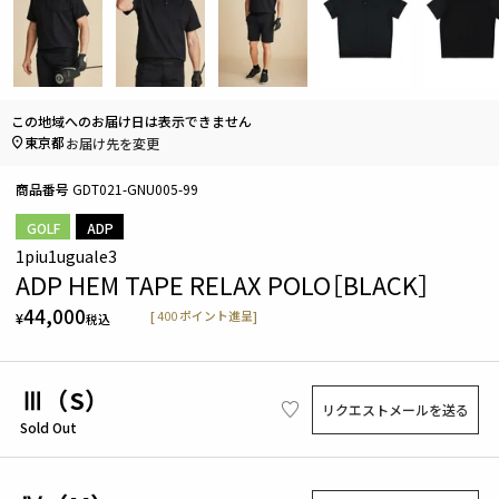
この地域へのお届け日は表示できません
東京都
お届け先を変更
商品番号
GDT021-GNU005-99
GOLF
ADP
1piu1uguale3
ADP HEM TAPE RELAX POLO［BLACK］
44,000
[
400
ポイント進呈]
¥
税込
Ⅲ（S）
リクエストメールを送る
Sold Out