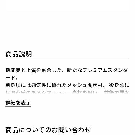
商品説明
機能美と上質を融合した、新たなプレミアムスタンダ
ード。
前身頃には通気性に優れたメッシュ調素材、
後身頃に
は凹凸感のあるシアサッカー素材を用い、
前後で異な
る表情を見せる異素材切り替えデザイン。
詳細を表示
清涼感ある肌触りと、立体的なシルエットが特徴。
裾は繊細な薄手リブ仕立てとなっており、同色で「1P
IU1UGUALE3」のロゴを配置。
商品についてのお問い合わせ
ブランドの象徴である折鶴モチーフは左胸に、
そして