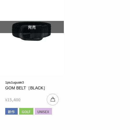
1piu1uguale3
GOM BELT［BLACK］
15,400
¥
新作
GOLF
UNISEX