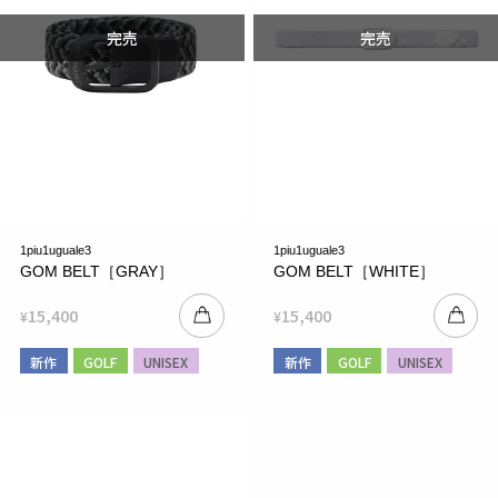
1piu1uguale3
1piu1uguale3
GOM BELT［GRAY］
GOM BELT［WHITE］
15,400
15,400
¥
¥
新作
GOLF
UNISEX
新作
GOLF
UNISEX