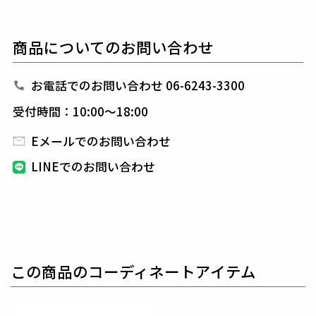
間も
お客様のスタイルに合わせてお選びいただけま
す。
商品についてのお問い合わせ
4WAYストレッチ素材により動きやすさがあり、
スイ
ングや移動時の動きを妨げない柔軟性を持ち、
プレー
中のストレスを軽減します。
お電話でのお問い合わせ 06-6243-3300
透湿性が高いためムレを避け、快適な着心地を提供し
受付時間：10:00～18:00
ます。
速乾性にも優れているため、濡れてしまった場合でも
Eメールでのお問い合わせ
すぐに乾燥します。
LINEでのお問い合わせ
カーキはオリジナル千鳥柄を全面に採用し、
インパク
トのある仕上がりになっています。
ブラックはバンダナ柄を使用し、ブランドらしさを演
出しています。
1PIU1UGUALE3 GOLF（ウノピゥウノウグァーレト
この商品のコーディネートアイテム
レ ゴルフ）
日本から世界に向けて発信するブランドとして世界中
の上質な素材を贅沢に使用し、
ラグジュアリーな商品