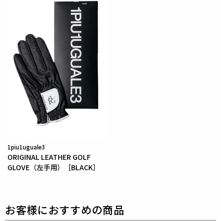
をリリースし続ける1PIU1UGUALE3。
ハイエンドラ
グジュアリーブランドが提案する、高いデザイン性と
スポーツの機能美を併せ持ち
上質を知る全てのプレイ
ヤーの為のウェアとしてリリースいたします。
革新的
なハイテク素材を採用し、ただ派手な物ではなくテー
ラーリングを得意とする
同ブランドならではの立体パ
ターンにより、洗練された高いデザイン性と
最高のフ
ィッティングを兼ね備え着る者全てに高揚感と優越感
をもたらします。
素材
1piu1uguale3
表地 : ポリエステル100%
ORIGINAL LEATHER GOLF
リブ : ポリエステル90% ポリウレタン10%
GLOVE（左手用）［BLACK］