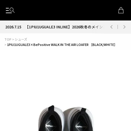
2026.7.15
【1PIU1UGUALE3 INLINE】2026秋冬のメインコレクション
TOP
シューズ
1PIU1UGUALE3×BePositive WALK IN THE AIR LOAFER ［BLACK/WHITE］