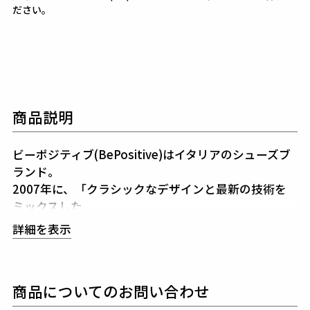
ださい。
商品説明
ビーポジティブ(BePositive)はイタリアのシューズブ
ランド。
2007年に、「クラシックなデザインと最新の技術を
ミックスした
コンテンポラリーなプロダクトを作る」というコンセ
詳細を表示
プトでスタート。
また、ディテールにフォーカスする事で
クラシックで洗練されたスタイルを持ちながら同時に
商品についてのお問い合わせ
常に新しい何かを探している人たちのニーズに合う
シューズを提供していくことを掲げています。