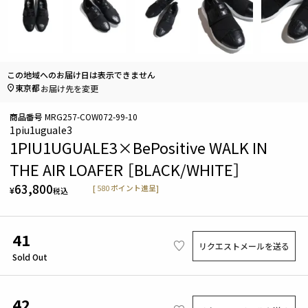
この地域へのお届け日は表示できません
東京都
お届け先を変更
商品番号
MRG257-COW072-99-10
1piu1uguale3
1PIU1UGUALE3×BePositive WALK IN
THE AIR LOAFER ［BLACK/WHITE］
63,800
[
580
ポイント進呈]
¥
税込
41
リクエストメールを送る
Sold Out
42