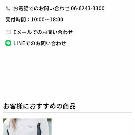
インフルエンシャルで圧倒的な歴史と
お電話でのお問い合わせ 06-6243-3300
スタイル、テーラー技術のレベルの高さ
受付時間：10:00～18:00
有名デザイナーを多数輩出するイタリアのファッショ
ンと文化。
Eメールでのお問い合わせ
ビー ポジティブにとってのチャレンジは、このイタリ
LINEでのお問い合わせ
アのクラシカルな伝統と
最新のテクノロジーのミックスを目指すこと。
シンプルでクラシックなイタリアンテイストを
モダンな世代のニーズに合わせて
コンテンポラリーなプロダクトを作っています。
素材
cow/polyester