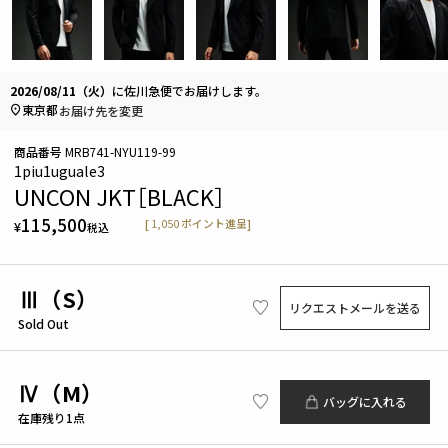
2026/08/11（火）
に
佐川急便
でお届けします。
東京都
お届け先を変更
商品番号
MRB741-NYU119-99
1piu1uguale3
UNCON JKT［BLACK］
115,500
[
1,050
ポイント進呈]
¥
税込
Ⅲ（S）
リクエストメールを送る
Sold Out
Ⅳ（M）
バッグに入れる
在庫残り1点