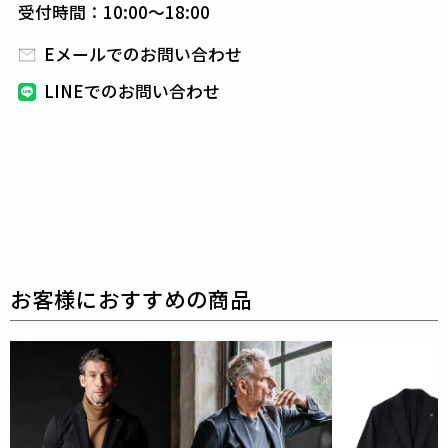
受付時間：10:00～18:00
また1piu1uguale3オリジナルの折鶴ピンをラペルに
付属しています。
Eメールでのお問い合わせ
パンツはリラックス感のあるディテールを採用。
LINEでのお問い合わせ
クラシックな佇まいを崩すこと無くリラックス感を高
めたデザインとなっています。
※ジャケットのラペルに付属している折鶴ピンは、胸
ポケットに同封しております。
素材
KAJI NYLON 4WAY LIGHT
伸縮性のあるポリウレタン糸を軸に、
素長繊維である
ナイロンを巻き付けた極細の加工糸の
素特殊弾性糸＝
FTY(フィラメントツイストヤーン)を使用し、
素特殊
技術で実現した世界初の織物フリーカット素材。
切りっぱなしでもほつれにくく、シャープなカットラ
インと断面が新しい可能性を生み出します。
ポリウレタン(37％)使用している為、ストレッチがと