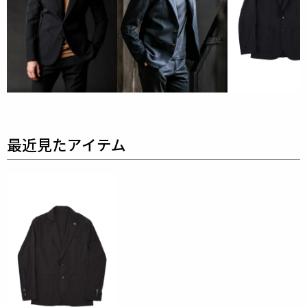
ても効いています。
また、リサイクル率73％と環境にも配慮した超軽量4
WAYストレッチナイロンです。
さらさらとした清涼感溢れる質感で盛夏にも快適にご
着用頂けます。
表地 : ナイロン63% ポリウレタン37%