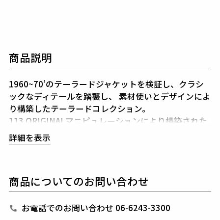
商品説明
1960~70’のテーラードジャケットを検証し、クラシ
ックなディテールを踏襲し、
素材使いとデザインによ
り構築したテーラードコレクション。
113 ORIGINALマニピュレーションにより構築された
シルエットと着用感は、
スーツの製図とは似て非なる
詳細を表示
ものとなっています。
シルエットを決めるアームホールの形状・カマのバラ
ンス、
全体のゆとり分量すべてを計算、構築した至高
商品についてのお問い合わせ
のシルエットが生み出されています。
ジャケットは袖裏のみで裏地無しの一枚仕立てですの
で清涼感に溢れ、
シャツ感覚で羽織れるシングル2B
お電話でのお問い合わせ 06-6243-3300
を用意しています。