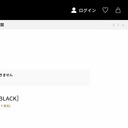
ログイン
解禁
きません
［BLACK］
ト進呈]