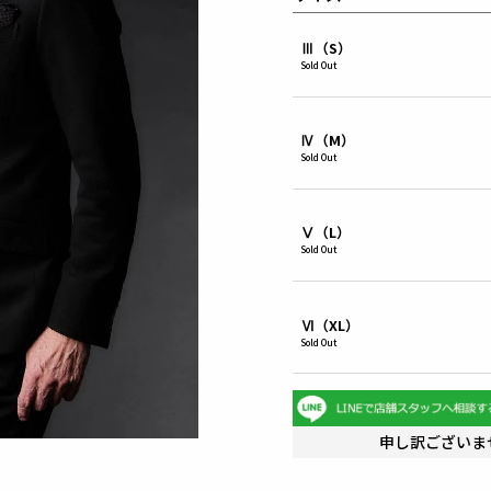
Ⅲ（S）
Sold Out
Ⅳ（M）
Sold Out
Ⅴ（L）
Sold Out
Ⅵ（XL）
Sold Out
申し訳ございま