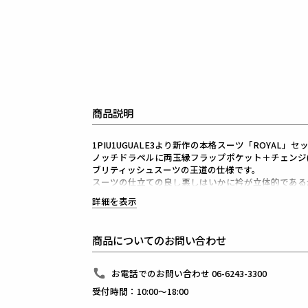
商品説明
1PIU1UGUALE3より新作の本格スーツ「ROYAL
ノッチドラペルに両玉縁フラップポケット＋チェンジ(
ブリティッシュスーツの王道の仕様です。
スーツの仕立ての良し悪しはいかに衿が立体的である
このROYALジャケットはAMFステッチ(手縫い風ステ
詳細を表示
美しい衿の状態を保つことができ、且つきちんと仕立
デザインのアクセントにもなります。
AMFステッチとはAmerican Machine and Foundr
商品についてのお問い合わせ
AMFミシン(手縫い風ミシン)を使用し、手仕事の柔
1piu1uguale3が得意とするシャープで美しいシルエ
ストレッチ素材と3Dパターン＆立体裁断により、
お電話でのお問い合わせ 06-6243-3300
細身ながらストレスのない着心地をキープしてくれま
受付時間：10:00～18:00
また、1piu1uguale3オリジナルの折鶴ピンをラペ
組下のパンツはCOMFYセットアップのパンツ同型の