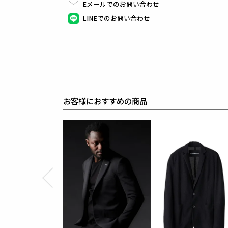
Eメールでのお問い合わせ
裾はダブル仕上げで美脚シルエットのスラックスです
LINEでのお問い合わせ
生産国：日本
素材
FLANNEL 2WAY
表地 : ポリエステル70% レーヨン26% ポリウレタン4
裏地 : キュプラ100%
袖裏 : ポリエステル100%
綺麗目な外観、ふんわりとした柔らかなタッチと
2WAYストレッチによる快適な履き心地を実現したソ
身体からの水分を吸収して発熱する機能素材です。