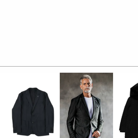
。
%
フトフランネル素材です。