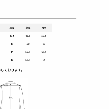
肩幅
身幅
袖丈
41.5
48.5
59.5
43
50
63
44
52.5
63.5
46
53.5
65
)しております。