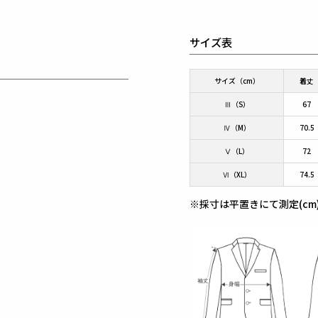
サイズ表
サイズ（cm）
着丈
Ⅲ（S）
67
Ⅳ（M）
70.5
Ⅴ（L）
72
Ⅵ（XL）
74.5
※採寸は平置きにて測定(cm