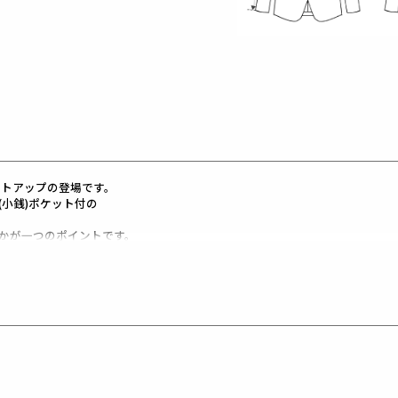
」セットアップの登場です。
小銭)ポケット付の
かが一つのポイントです。
ッチ)を入れることで
てられた見た目になり、
y社が開発した、
らかさや温かみを再現したステッチのことです。
ットに加え、
す。
ルに付属しています。
センタープレス入り、