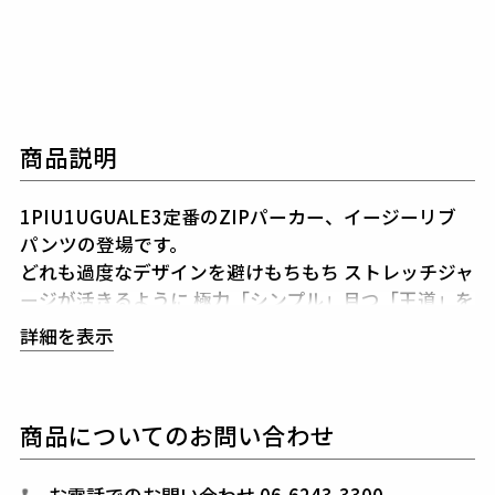
商品説明
1PIU1UGUALE3定番のZIPパーカー、イージーリブ
パンツの登場です。
どれも過度なデザインを避けもちもち
ストレッチジャ
ージが活きるように
極力「シンプル」且つ「王道」を
心掛け製作しました。
ZIPパーカーはBIGシルエット
詳細を表示
ではありませんが、
身巾はやや大きめで絶妙なシルエ
ットを狙って
パターンメイキングしています。
パーカ
ーのフロントZIPはイタリア・ラッカーニ社
最高級の
商品についてのお問い合わせ
輝きを放つファスナーである「SUPER RACCAGNI」
を採用しています。
パンツは定番のイージーリブにセ
ンタークリースを追加しアップデート、
膝から足首に