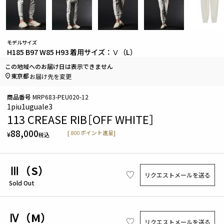
モデルサイズ
H185 B97 W85 H93 着用サイズ：Ⅴ（L）
この地域へのお届け日は表示できません
東京都
お届け先を変更
商品番号
MRP683-PEU020-12
1piu1uguale3
113 CREASE RIB［OFF WHITE］
88,000
[
800
ポイント進呈]
¥
税込
Ⅲ（S）
リクエストメールを送る
Sold Out
Ⅳ（M）
リクエストメールを送る