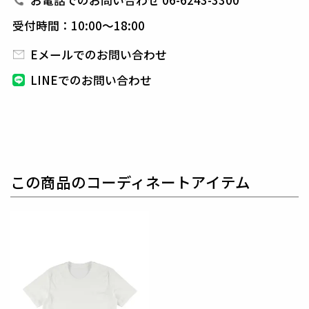
お電話でのお問い合わせ 06-6243-3300
かけてテーパードさせ美脚なタイトシルエットに仕上
受付時間：10:00～18:00
げています。
「1PIU1UGUALE3」大文字ロゴを同色
プリントしています。
是非、セットアップでお楽しみ
Eメールでのお問い合わせ
いただければ幸いです。
LINEでのお問い合わせ
生産国：日本
素材
FULLY DULL CARTONE
ポリエステル90% ポリウレタン10%
この商品のコーディネートアイテム
1PIU1UGUALE3ではお馴染みの通称「もちもちスト
レッチジャージ」
超ハイゲージ(40G)のコンパクトな
ダンボールニットです。
フルダル糸を使用しているの
で透け防止効果もあります。
目が詰まっているのでエ
レガントにもこなせる上にシルエットを美しく表現し
ます。