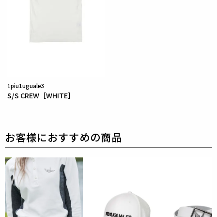
1piu1uguale3
S/S CREW［WHITE］