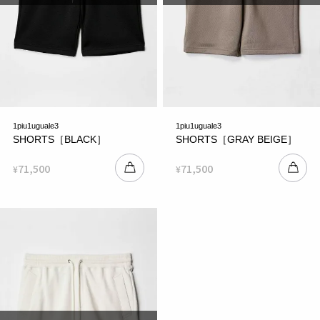
1piu1uguale3
1piu1uguale3
SHORTS［BLACK］
SHORTS［GRAY BEIGE］
71,500
71,500
¥
¥