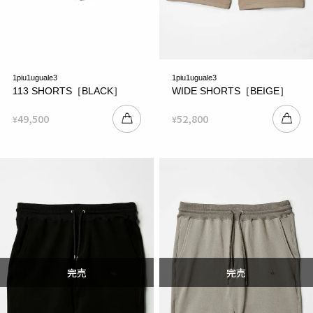
1piu1uguale3
1piu1uguale3
113 SHORTS［BLACK］
WIDE SHORTS［BEIGE］
49,500
52,800
¥
¥