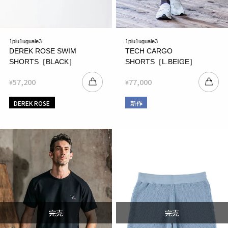
1piu1uguale3
1piu1uguale3
DEREK ROSE SWIM
TECH CARGO
SHORTS［BLACK］
SHORTS［L.BEIGE］
57,200
77,000
¥
¥
DEREK ROSE
新作