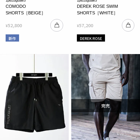
1piu1uguale3
1piu1uguale3
COMODO
DEREK ROSE SWIM
SHORTS［BEIGE］
SHORTS［WHITE］
52,800
57,200
¥
¥
新作
DEREK ROSE