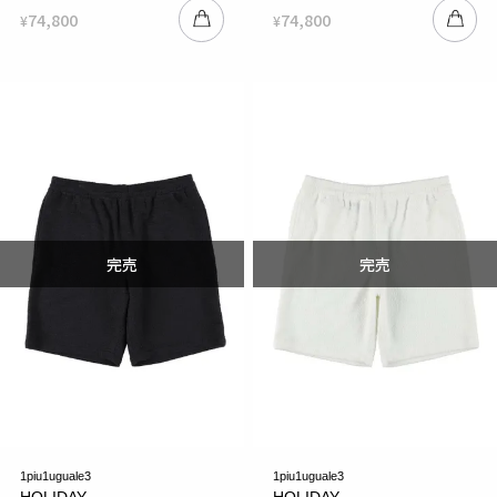
74,800
74,800
¥
¥
1piu1uguale3
1piu1uguale3
HOLIDAY
HOLIDAY