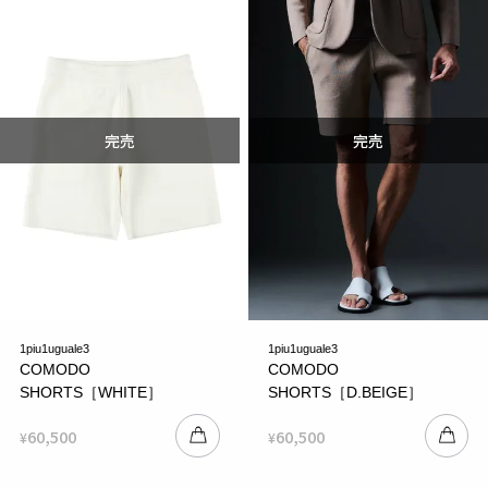
1piu1uguale3
1piu1uguale3
COMODO
COMODO
SHORTS［WHITE］
SHORTS［D.BEIGE］
60,500
60,500
¥
¥