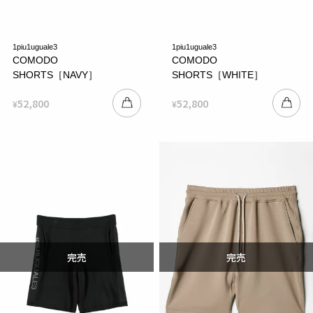
1piu1uguale3
1piu1uguale3
COMODO
COMODO
SHORTS［NAVY］
SHORTS［WHITE］
52,800
52,800
¥
¥