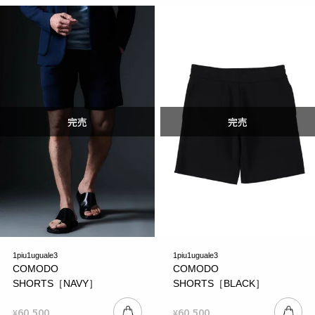
1piu1uguale3
1piu1uguale3
COMODO
COMODO
SHORTS［NAVY］
SHORTS［BLACK］
60,500
60,500
¥
¥