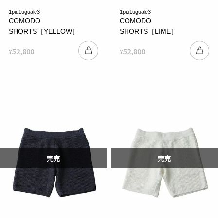
1piu1uguale3
1piu1uguale3
COMODO
COMODO
SHORTS［YELLOW］
SHORTS［LIME］
52,800
52,800
¥
¥