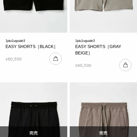
1piu1uguale3
1piu1uguale3
EASY SHORTS［BLACK］
EASY SHORTS［GRAY
BEIGE］
60,500
¥
60,500
¥