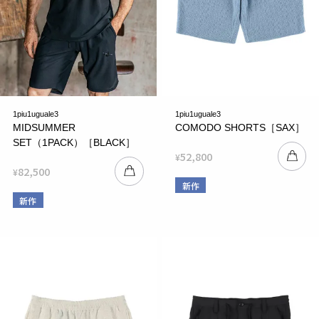
1piu1uguale3
1piu1uguale3
MIDSUMMER
COMODO SHORTS［SAX］
SET（1PACK）［BLACK］
52,800
¥
82,500
¥
新作
新作