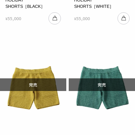
SHORTS［BLACK］
SHORTS［WHITE］
55,000
55,000
¥
¥