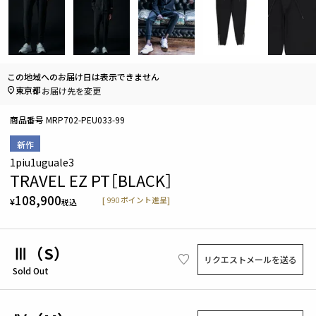
この地域へのお届け日は表示できません
東京都
お届け先を変更
商品番号
MRP702-PEU033-99
新作
1piu1uguale3
TRAVEL EZ PT［BLACK］
108,900
[
990
ポイント進呈]
¥
税込
Ⅲ（S）
リクエストメールを送る
Sold Out