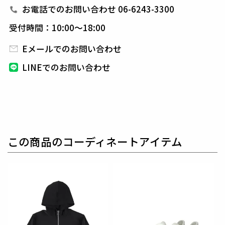
お電話でのお問い合わせ 06-6243-3300
素材
SALAVENA TRICOT
受付時間：10:00～18:00
ポリエステル89% ポリウレタン11%
Eメールでのお問い合わせ
プレミアムストレッチファブリック「サラベナ」を使
用したツイルトリコット素材。
LINEでのお問い合わせ
強撚糸ならではのシャリ感とドライタッチに加え、
3
60°全方向に伸びるストレッチ性が特徴。
軽量ながらハリがあり、スポーティすぎない上品な風
合いで、
移動やリラックスウェアに最適です。
この商品のコーディネートアイテム