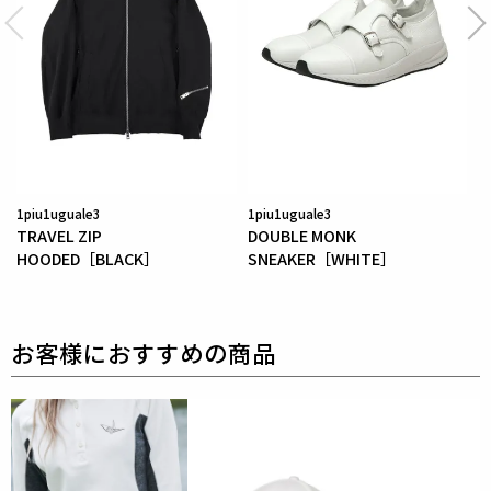
1piu1uguale3
1piu1uguale3
TRAVEL ZIP
DOUBLE MONK
HOODED［BLACK］
SNEAKER［WHITE］