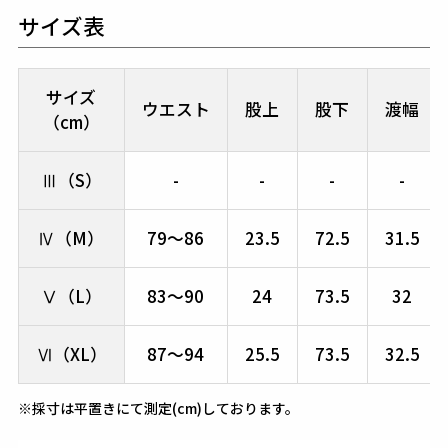
サイズ表
サイズ
ウエスト
股上
股下
渡幅
（cm）
Ⅲ（S）
-
-
-
-
Ⅳ（M）
79～86
23.5
72.5
31.5
Ⅴ（L）
83～90
24
73.5
32
Ⅵ（XL）
87～94
25.5
73.5
32.5
※採寸は平置きにて測定(cm)しております。