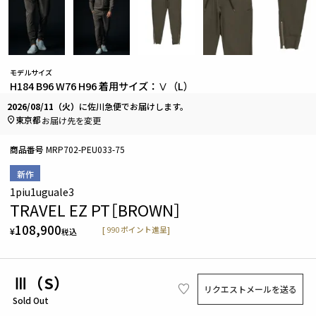
モデルサイズ
H184 B96 W76 H96 着用サイズ：Ⅴ（L）
2026/08/11（火）
に
佐川急便
でお届けします。
東京都
お届け先を変更
商品番号
MRP702-PEU033-75
新作
1piu1uguale3
TRAVEL EZ PT［BROWN］
108,900
[
990
ポイント進呈]
¥
税込
Ⅲ（S）
リクエストメールを送る
Sold Out