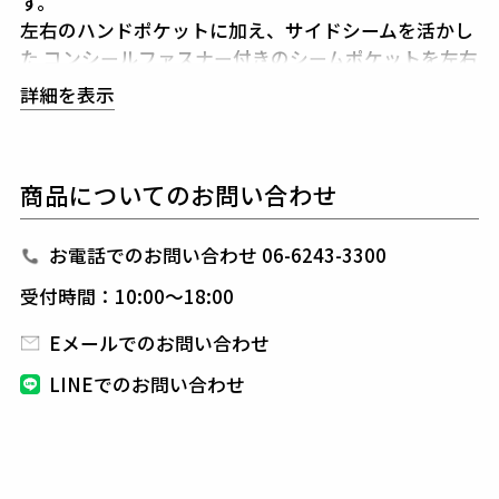
す。
左右のハンドポケットに加え、サイドシームを活かし
た
コンシールファスナー付きのシームポケットを左右
に配し、 手ぶらで全て賄える程の機能ポケットを搭載
詳細を表示
しています。
アクセサリーのような輝きと質感のあるZIPPERは
イ
タリア、ラッカーニ社の最高級ライン、SUPER RACC
商品についてのお問い合わせ
AGNIを採用しています。
お電話でのお問い合わせ 06-6243-3300
素材
SALAVENA TRICOT
受付時間：10:00～18:00
ポリエステル89% ポリウレタン11%
Eメールでのお問い合わせ
プレミアムストレッチファブリック「サラベナ」を使
用したツイルトリコット素材。
LINEでのお問い合わせ
強撚糸ならではのシャリ感とドライタッチに加え、
3
60°全方向に伸びるストレッチ性が特徴。
軽量ながらハリがあり、スポーティすぎない上品な風
合いで、
移動やリラックスウェアに最適です。