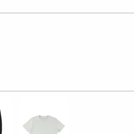
。
ペルに付属しています。
めたデザインとなっています。
したサステナブル素材。
を気にせず美しいラインを表現できます。
インに最適。