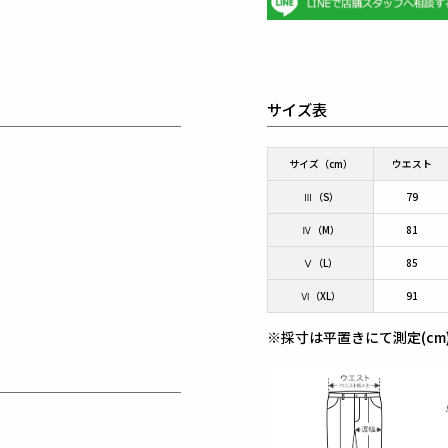
サイズ表
サイズ（cm）
ウエスト
Ⅲ（S）
79
Ⅳ（M）
81
Ⅴ（L）
85
Ⅵ（XL）
91
※採寸は平置きにて測定(cm