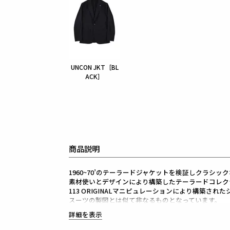
UNCON JKT［BL
ACK］
商品説明
1960~70’のテーラードジャケットを検証しクラシ
素材使いとデザインにより構築したテーラードコレク
113 ORIGINALマニピュレーションにより構築され
スーツの製図とは似て非なるものとなっています。
シルエットを決めるアームホールの形状・カマのバラ
詳細を表示
構築した至高のシルエットが生み出されています。
ジャケットは裏地無しの一枚仕立てで清涼感に溢れ、