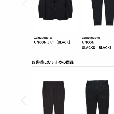
1piu1uguale3
1piu1uguale3
UNCON JKT［BLACK］
UNCON
SLACKS［BLACK］