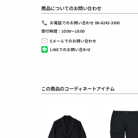
シャツ感覚で羽織れるシングル2Bを用意しています
商品についてのお問い合わせ
また、1PIU1UGUALE3オリジナルの折鶴ピンをラ
パンツはリラックス感のあるディテールを採用。
クラシックな佇まいを崩すこと無くリラックス感を高
お電話でのお問い合わせ 06-6243-3300
受付時間：10:00～18:00
素材
LIGHT NYLON STRETCH
Eメールでのお問い合わせ
表地 : ナイロン69% ポリウレタン31%
LINEでのお問い合わせ
別布 : ポリエステル100%
世界初の清潔クリーニングリサイクルナイロンを使用
フリーカット可能な特殊技術により、切れ端のほつれ
セットアップやカットラインを強調したミニマルデザ
この商品のコーディネートアイテム