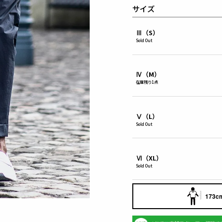
サイズ
Ⅲ（S）
Sold Out
Ⅳ（M）
在庫残り1点
Ⅴ（L）
Sold Out
Ⅵ（XL）
Sold Out
173cm