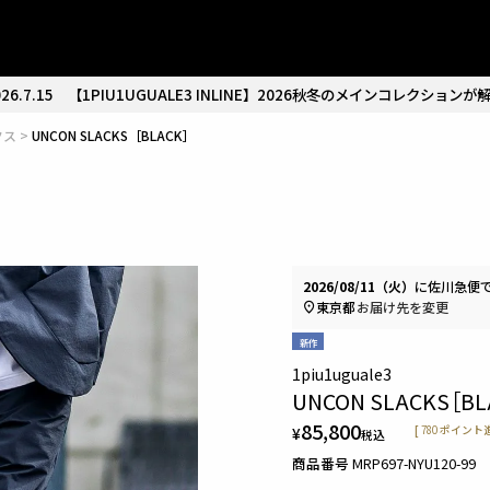
26.7.15
【1PIU1UGUALE3 INLINE】2026秋冬のメインコレクションが
クス
UNCON SLACKS［BLACK］
2026/08/11（火）
に
佐川急便
東京都
お届け先を変更
新作
1piu1uguale3
UNCON SLACKS［BL
85,800
¥
[
780
ポイント進
税込
商品番号
MRP697-NYU120-99