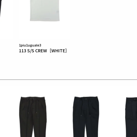
1piu1uguale3
113 S/S CREW［WHITE］