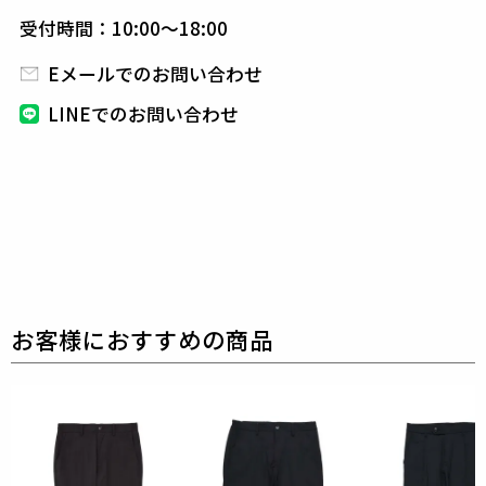
シャツ感覚で羽織れるシングル2Bを用意しています。
受付時間：10:00～18:00
また、1PIU1UGUALE3オリジナルの折鶴ピンをラペ
ルに付属しています。
Eメールでのお問い合わせ
パンツはリラックス感のあるディテールを採用。
LINEでのお問い合わせ
クラシックな佇まいを崩すこと無くリラックス感を高
めたデザインとなっています。
素材
N HARRISONS
表地 : コットン77% ポリエステル23%
別布 : ポリエステル100%
織物のサッカー生地をジャージ素材で表現しました。
綿とポリエステルを交編することにより、凹凸のある
組織を作っています。
織物では表現できない2WAYストレッチをこの素材は
表現できます。
薄地ですが、カットソーアイテムはもちろん、
ジャケ
ットやボトム等のアイテムも作れるハリ、腰のある素