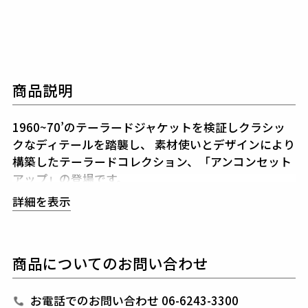
商品説明
1960~70’のテーラードジャケットを検証しクラシッ
クなディテールを踏襲し、
素材使いとデザインにより
構築したテーラードコレクション、「アンコンセット
アップ」の登場です。
113 ORIGINALマニピュレーションにより構築された
詳細を表示
シルエットと着用感は
スーツの製図とは似て非なるも
のとなっています。
シルエットを決めるアームホールの形状・カマのバラ
商品についてのお問い合わせ
ンス全体のゆとり分量すべてを計算、
構築した至高の
シルエットが生み出されています。
ジャケットは裏地無しの一枚仕立てで清涼感に溢れ、
お電話でのお問い合わせ 06-6243-3300