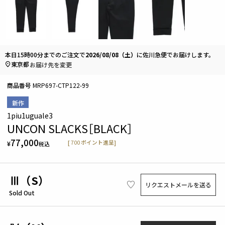
本日
15時00分
までのご注文で
2026/08/08（土）
に
佐川急便
でお届けします。
東京都
お届け先を変更
商品番号
MRP697-CTP122-99
新作
1piu1uguale3
UNCON SLACKS［BLACK］
77,000
[
700
ポイント進呈]
¥
税込
Ⅲ（S）
リクエストメールを送る
Sold Out