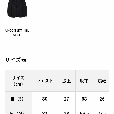
UNCON JKT［BL
ACK］
サイズ表
サイズ
ウエスト
股上
股下
渡幅
（cm）
Ⅲ（S）
80
27
68
26
Ⅳ（M）
83
28
69.5
27.5