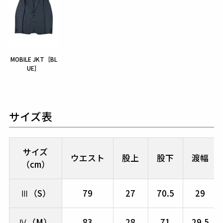
MOBILE JKT［BL
UE］
サイズ表
サイズ
ウエスト
股上
股下
渡幅
（cm）
Ⅲ（S）
79
27
70.5
29
Ⅳ（M）
83
28
71
29.5