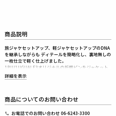
商品説明
旅ジャケセットアップ、軽ジャケセットアップのDNA
を継承しながらも
ディテールを簡略化し、裏地無しの
一枚仕立で軽く仕上げました。
1PIU1UGUALE3オリジナルの折鶴ピンをジャケット
のラペルに付属しています。
詳細を表示
共生地で作られた専用ポーチを付属することで
どこで
も携帯、持ち運びやすいセットアップになりました。
商品についてのお問い合わせ
素材
TECH MESH JERSEY
お電話でのお問い合わせ 06-6243-3300
表地 : ポリエステル85% ポリウレタン15%