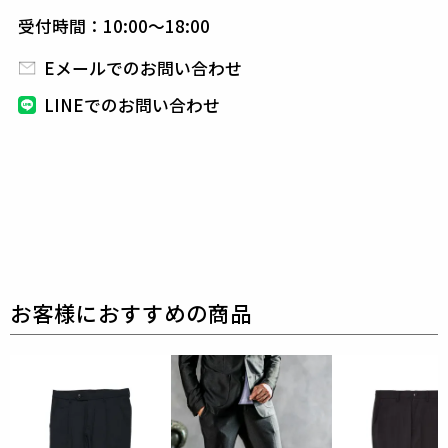
別布 : キュプラ100%
受付時間：10:00～18:00
別布2 : コットン100%
Eメールでのお問い合わせ
しなやかな伸縮性と軽量性を兼ね備えた、2WAYトリ
コットメッシュ素材。
LINEでのお問い合わせ
吸水速乾・UVカット・キックバックの良いストレッ
チ性を持ち、
日常からアクティブシーンまで対応でき
る高機能ファブリックです。
表面はマットで落ち着いた質感、肌面はさらっとして
快適です。