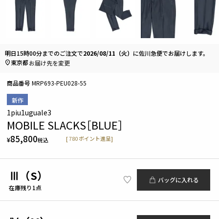
明日
15時00分
までのご注文で
2026/08/11（火）
に
佐川急便
でお届けします。
東京都
お届け先を変更
商品番号
MRP693-PEU028-55
新作
1piu1uguale3
MOBILE SLACKS［BLUE］
85,800
[
780
ポイント進呈]
¥
税込
Ⅲ（S）
バッグに入れる
在庫残り1点