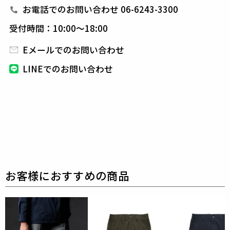
TECH MESH JERSEY
お電話でのお問い合わせ 06-6243-3300
表地 : ポリエステル85% ポリウレタン15%
別布 : キュプラ100%
受付時間：10:00～18:00
別布2 : コットン100%
Eメールでのお問い合わせ
しなやかな伸縮性と軽量性を兼ね備えた、2WAYトリ
コットメッシュ素材。
LINEでのお問い合わせ
吸水速乾・UVカット・キックバックの良いストレッ
チ性を持ち、
日常からアクティブシーンまで対応でき
る高機能ファブリックです。
表面はマットで落ち着いた質感、肌面はさらっとして
快適です。