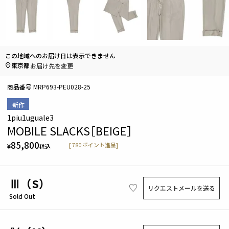
この地域へのお届け日は表示できません
東京都
お届け先を変更
商品番号
MRP693-PEU028-25
新作
1piu1uguale3
MOBILE SLACKS［BEIGE］
85,800
[
780
ポイント進呈]
¥
税込
Ⅲ（S）
リクエストメールを送る
Sold Out