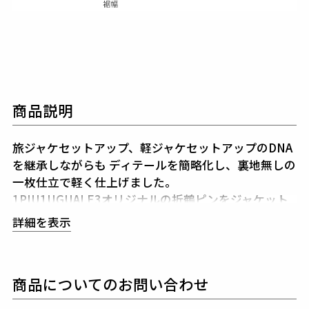
商品説明
旅ジャケセットアップ、軽ジャケセットアップのDNA
を継承しながらも
ディテールを簡略化し、裏地無しの
一枚仕立で軽く仕上げました。
1PIU1UGUALE3オリジナルの折鶴ピンをジャケット
のラペルに付属しています。
詳細を表示
共生地で作られた専用ポーチを付属することで
どこで
も携帯、持ち運びやすいセットアップになりました。
商品についてのお問い合わせ
素材