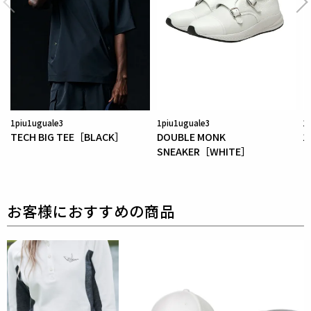
1piu1uguale3
1piu1uguale3
1
TECH BIG TEE［BLACK］
DOUBLE MONK
1
SNEAKER［WHITE］
［