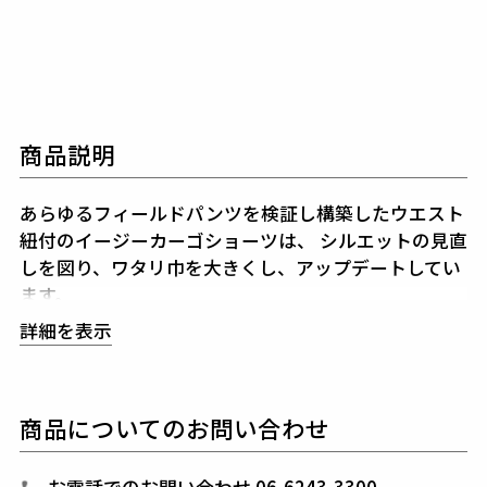
商品説明
あらゆるフィールドパンツを検証し構築したウエスト
紐付のイージーカーゴショーツは、
シルエットの見直
しを図り、ワタリ巾を大きくし、アップデートしてい
ます。
特徴的なカーゴポケットは米軍タイプを採用しながら
詳細を表示
も、
フラップにアイキャッチーなドット釦(イタリ
ア・フィオッキ社製/1PIU1ロゴ入り) を採用していま
す。
商品についてのお問い合わせ
コットンではなく、シャカシャカの合繊生地(ストレ
ッチポリエステル)を採用することで、
軽量且つ快適
な”シャカーゴショーツ”を完成させました。