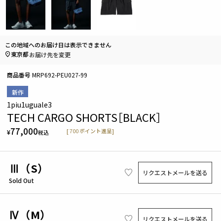
この地域へのお届け日は表示できません
東京都
お届け先を変更
商品番号
MRP692-PEU027-99
新作
1piu1uguale3
TECH CARGO SHORTS［BLACK］
77,000
[
700
ポイント進呈]
¥
税込
Ⅲ（S）
リクエストメールを送る
Sold Out
Ⅳ（M）
リクエストメールを送る