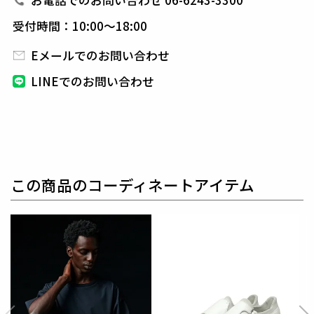
お電話でのお問い合わせ 06-6243-3300
受付時間：10:00～18:00
素材
Eメールでのお問い合わせ
FULLDUL 2WAY STRETCH
表地 : ポリエステル93% ポリウレタン7%
LINEでのお問い合わせ
フルダルポリエステルを使用し、光沢を抑えた
上品＆
マットな表情が特徴の2WAYストレッチ素材。
しっかりとしたハリ感がありながら、タテヨコに伸び
る4WAYの快適性を併せ持ち、
身体の動きに滑らかに
対応します。
透け感が少なく、シルエットも綺麗に出ます。
この商品のコーディネートアイテム