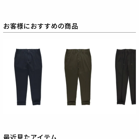
カスタマーサポートまでご連絡ください。（修理代
別）
06-6243-3300
素材
MOCHI MOCHI FULLDUL JERSEY
表地 : ポリエステル90% ポリウレタン10%
別布 : ポリエステル64% 複合繊維(ポリエステル)36%