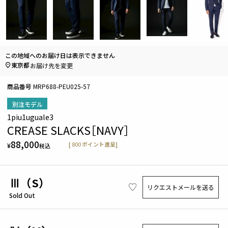
この地域へのお届け日は表示できません
東京都
お届け先を変更
商品番号
MRP688-PEU025-57
別注モデル
1piu1uguale3
CREASE SLACKS［NAVY］
88,000
[
800
ポイント進呈]
¥
税込
Ⅲ（S）
リクエストメールを送る
Sold Out