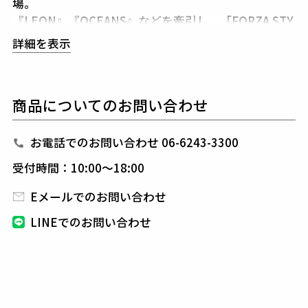
場。
『LEON』『OCEANS』などを牽引し、「FORZA STY
LE」編集長として活躍する
干場氏が絶賛した上質な
詳細を表示
モチモチジャージを採用。
ネイビーは別注染めによる特別カラーです。
ベースのモバイルセットアップをさらにアップデート
商品についてのお問い合わせ
し、
ジャケットは肩幅・身幅にゆとりを持たせたワン
サイズ大きめの仕様。
パンツは裾をロック始末に変更し、より洗練された印
お電話でのお問い合わせ 06-6243-3300
象に。
受付時間：10:00～18:00
また、ヘリンボーン柄専用ポーチを付属することでど
こでも携帯、
持ち運びやすいセットアップになりまし
Eメールでのお問い合わせ
た。
LINEでのお問い合わせ
※パンツの裾始末については、物撮りが正しいものと
なります。
VATOMCEオンラインストアでは裾のお修理を承って
おります。
ご希望の方はご注文時に備考欄に記載いただくか、