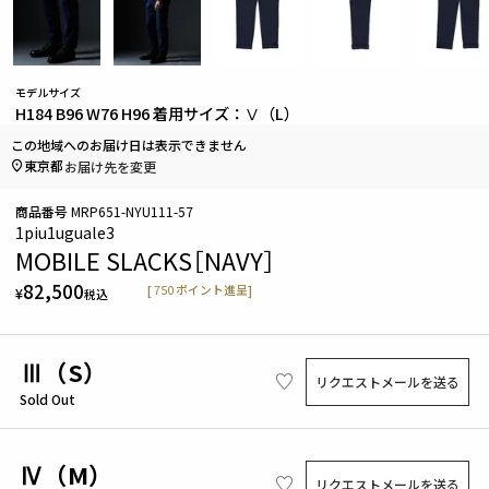
モデルサイズ
H184 B96 W76 H96 着用サイズ：Ⅴ（L）
この地域へのお届け日は表示できません
東京都
お届け先を変更
商品番号
MRP651-NYU111-57
1piu1uguale3
MOBILE SLACKS［NAVY］
82,500
[
750
ポイント進呈]
¥
税込
Ⅲ（S）
リクエストメールを送る
Sold Out
Ⅳ（M）
リクエストメールを送る