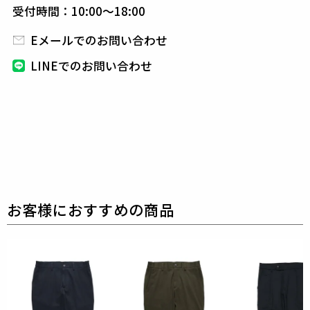
受付時間：10:00～18:00
素材
Eメールでのお問い合わせ
サラリとしたパウダリーなタッチと着心地の良いスト
レッチ性が特徴の
ナイロン×ポリウレタンの2WAYス
LINEでのお問い合わせ
トレッチタフタです。
ナチュラルな表情感と微光沢感
が上品です。
コンパクトにまとまり、ポケッタブルな
軽量セットアップに最適です。
また、撥水、UVカッ
トの機能も併せ持ちます。
表地 : ナイロン81% ポリウレタン19%
別布 : キュプラ100%