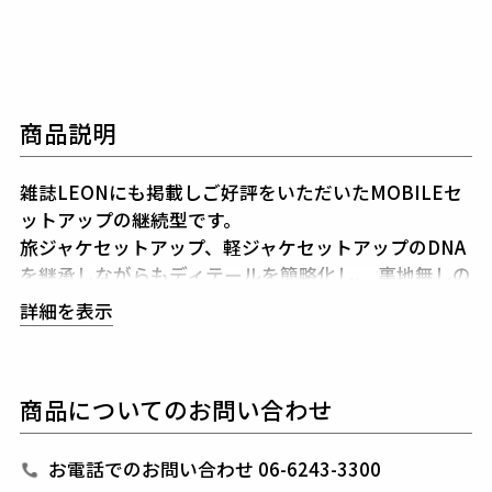
商品説明
雑誌LEONにも掲載しご好評をいただいたMOBILEセ
ットアップの継続型です。
旅ジャケセットアップ、軽ジャケセットアップのDNA
を継承しながらもディテールを簡略化し、
裏地無しの
一枚仕立で軽く仕上げました。
詳細を表示
共生地で作られた専用ポーチを付属することでどこで
も携帯、
持ち運びやすいセットアップになりました。
※ジャケットのラペルに付属している折鶴ピンは専用
商品についてのお問い合わせ
ポーチと一緒に同封しております。
生産国：日本
お電話でのお問い合わせ 06-6243-3300