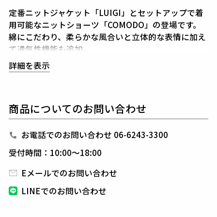
定番ニットジャケット「LUIGI」とセットアップで着
用可能なニットショーツ「COMODO」の登場です。
綿にこだわり、柔らかな風合いと立体的な表情に加え
て通気性機能も追加。
この技法は立体感を表現する為の片畦編み。
詳細を表示
通気性の為にメッシュ編み。
細見えを叶えるシャドーストライプを表現する為に柄
編みの組合せを工夫しました。
商品についてのお問い合わせ
絶妙な光沢と美しい編み目が高級感を演出します。
ウエストはゴム＋ドローコード付きのイージーショー
ツ仕様です。
お電話でのお問い合わせ 06-6243-3300
受付時間：10:00～18:00
素材
Eメールでのお問い合わせ
COMPACT TWIST【12GG ORIGINAL STRIPE】
コットン100%
LINEでのお問い合わせ
コンパクトスピンで精紡された強撚タイプの綿糸とな
ります。