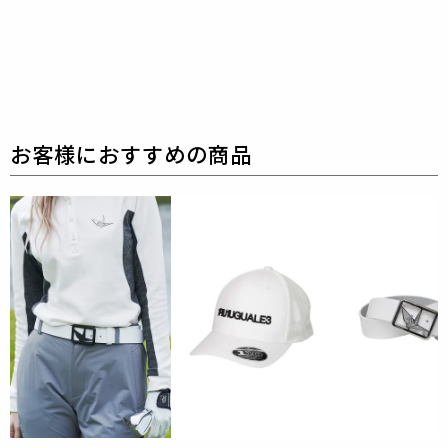
この精紡方法は毛羽を抑え込みながら糸を紡ぐ事がで
きる特殊な製法で、
通常の綿糸よりも密度の高い(CO
MPACT)美しい糸が得られます。
さらに通常の2倍の撚りを入れた「強撚糸」となって
おり、
接触冷感性のあるサラリとした風合い、高い抗
ピル性を実現しています。
コットンの原料には豪州産の長綿が使われています。
オーストラリアは綿花栽培における水資源の使用量を
高い水準で効率化しており、
農業へのサステイナビリ
ティ活動と環境管理プログラムは国際的にも評価され
ています。