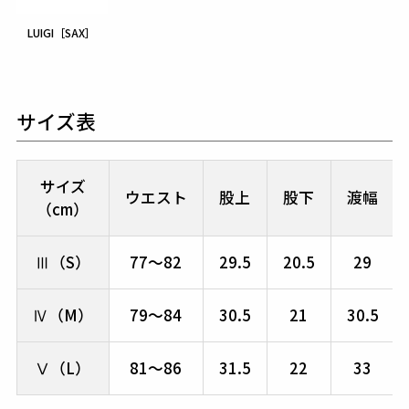
LUIGI［SAX］
サイズ表
サイズ
ウエスト
股上
股下
渡幅
（cm）
Ⅲ（S）
77～82
29.5
20.5
29
Ⅳ（M）
79～84
30.5
21
30.5
Ⅴ（L）
81～86
31.5
22
33