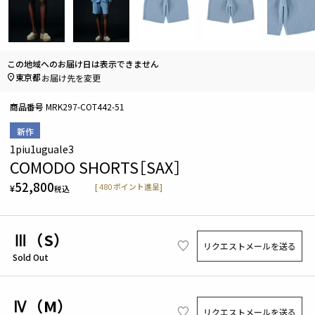
この地域へのお届け日は表示できません
東京都
お届け先を変更
商品番号
MRK297-COT442-51
新作
1piu1uguale3
COMODO SHORTS［SAX］
52,800
[
480
ポイント進呈]
¥
税込
Ⅲ（S）
リクエストメールを送る
Sold Out
Ⅳ（M）
リクエストメールを送る