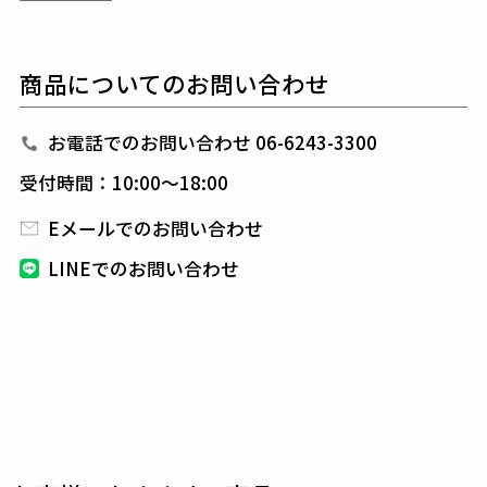
ーコードを装備し、
裾にはラウンド状のスリットを設
け、さり気なくデザイン性を高めています。
上下共に「折鶴」ロゴを表地同色にて高周波プリント
商品についてのお問い合わせ
し、
1PIU1UGUALE3ピスネームを左脇に挟み込み付
けしています。
プリントは高周波プリント技術を採用し、直接プラス
お電話でのお問い合わせ 06-6243-3300
チック基材を生地に転写することができ、
製品に非常
受付時間：10:00～18:00
に明確な凹凸感を与え、製品の美観と高い質感を保ち
ます。
Eメールでのお問い合わせ
従来の印刷技術とは異なり、高周波プリントはインク
LINEでのお問い合わせ
などの化学物質を使用しないため、
インクなどの化学
物質による二次汚染の問題が発生せず、より環境に優
しいです。
素材
DOT MESH JERSEY
ナイロン80% ポリウレタン20%
ナイロン自体が柔らかな質感を持ち、ポリウレタンの