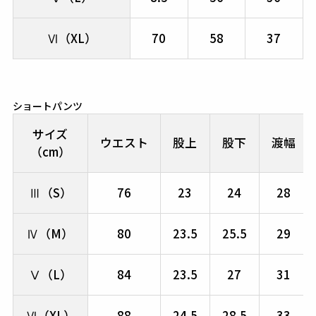
Ⅵ（XL）
70
58
37
ショートパンツ
サイズ
ウエスト
股上
股下
渡幅
（cm）
Ⅲ（S）
76
23
24
28
Ⅳ（M）
80
23.5
25.5
29
Ⅴ（L）
84
23.5
27
31
Ⅵ（XL）
88
24.5
28.5
33