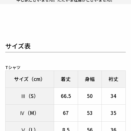
サイズ表
Tシャツ
サイズ（cm）
着丈
身幅
裄丈
Ⅲ（S）
66.5
50
34
Ⅳ（M）
67
53
35
Ⅴ（L）
8.5
56
36