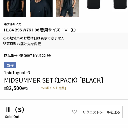
モデルサイズ
H184 B96 W76 H96 着用サイズ：Ⅴ（L）
この地域へのお届け日は表示できません
東京都
お届け先を変更
商品番号
MRG607-NYU122-99
新作
1piu1uguale3
MIDSUMMER SET（1PACK）［BLACK］
82,500
[
750
ポイント進呈]
¥
税込
Ⅲ（S）
リクエストメールを送る
Sold Out