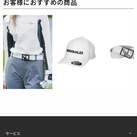
配合によりさらに滑らかさが増し、
肌に密着した着心
地が非常に快適なドットメッシュジャージです。
高い弾性と復元性:ポリウレタンの高弾性特性が生地
に優れた伸縮性を与え、
多方向に伸びても素早く元の
形状に回復します。
人体の様々な動作に対応し、着用時の締め付け感があ
りません。
優れた通気性を持ち、泡状のテクスチャー構造が空気
流通層を形成し、生地の通気性を高め、
放熱効率が良
好で、夏場の着用時に涼しい着心地を実現。
耐摩耗性と耐久性:ナイロンは高い強度と耐摩耗性を
持ち、毛玉ができにくく、
繰り返し着用・洗濯後も良
好な外観と性能を維持します。
また、抗皺性・アイロン不要でナイロン混紡の特性に
より生地に程よいハリ感が生まれ、
シワになりにく
く、仮にシワが生じても素早く元に戻り、お手入れが
容易です。
サービス