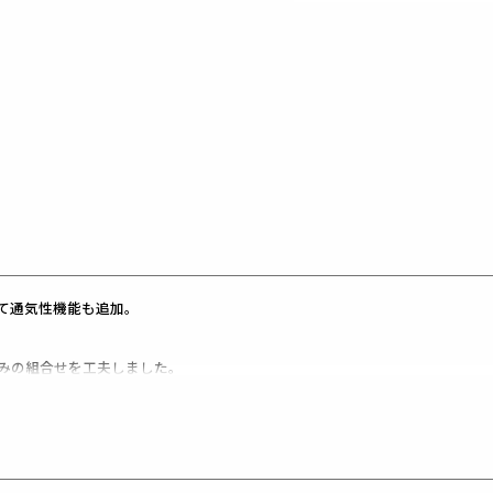
て通気性機能も追加。
みの組合せを工夫しました。
ジャケットです。
ンにこだわりました。
為に、
無くし、
OFF対応のニットジャケットです。