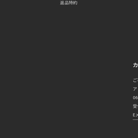
返品特約
ご
ア
06
受
E