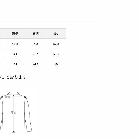
肩幅
身幅
袖丈
41.5
50
62.5
43
51.5
63.5
44
54.5
65
)しております。