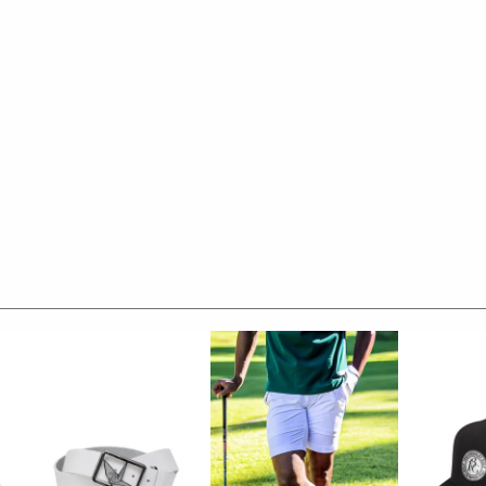
ナルのメタル釦をアクセントにしています。
ります。
きる特殊な製法で、
得られます。
おり、
を実現しています。
高い水準で効率化しており、
ムは国際的にも評価されています。