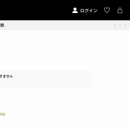
ログイン
解禁
きません
呈]