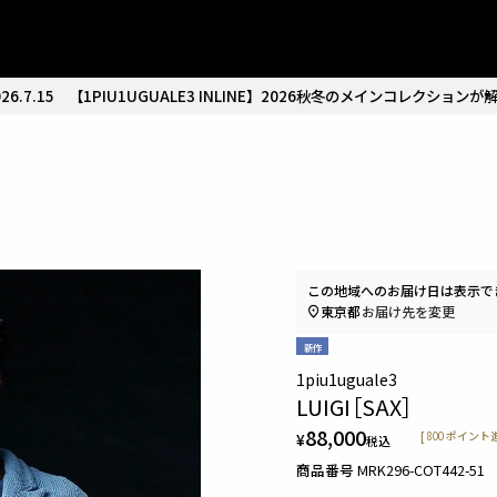
26.7.15
【1PIU1UGUALE3 INLINE】2026秋冬のメインコレクションが
この地域へのお届け日は表示で
東京都
お届け先を変更
新作
1piu1uguale3
LUIGI［SAX］
88,000
¥
[
800
ポイント進
税込
商品番号
MRK296-COT442-51