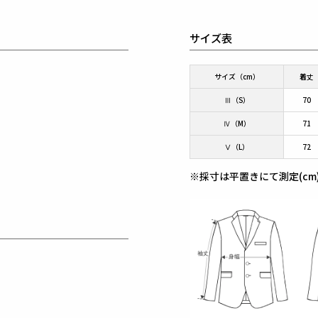
サイズ表
サイズ（cm）
着丈
Ⅲ（S）
70
Ⅳ（M）
71
Ⅴ（L）
72
※採寸は平置きにて測定(cm