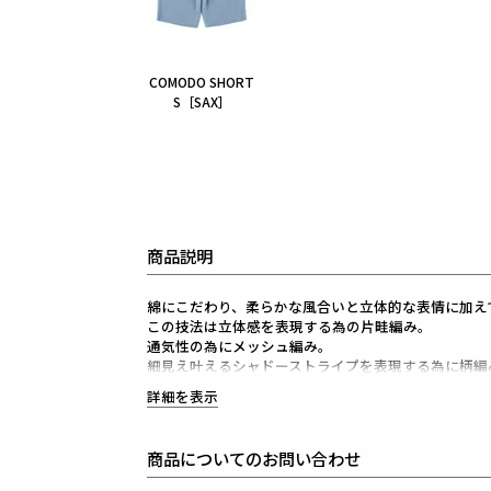
COMODO SHORT
S［SAX］
商品説明
綿にこだわり、柔らかな風合いと立体的な表情に加え
この技法は立体感を表現する為の片畦編み。
通気性の為にメッシュ編み。
細見え叶えるシャドーストライプを表現する為に柄編
いくつものテクニックを駆使して完成した逸品ニット
詳細を表示
粋を着飾っていただきたいためメイド・イン・ジャパ
裏地を無くして軽量で着心地の良いジャケットにする
縫製は2本針ミシンの裏降り機能を活用して縫い代を
商品についてのお問い合わせ
裏側もフラットで綺麗な縫い目に仕上げました。
袖巾はスッキリ細めのカーデガン感覚で羽織れるON・