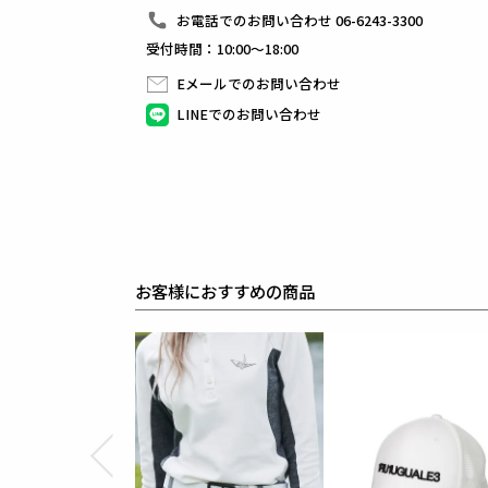
1PIU1オリジナルの折鶴モチーフのピンズ、オリジ
お電話でのお問い合わせ 06-6243-3300
受付時間：10:00～18:00
素材
COMPACT TWIST【12GG ORIGINAL STRIPE】
Eメールでのお問い合わせ
コットン100%
LINEでのお問い合わせ
コンパクトスピンで精紡された強撚タイプの綿糸とな
この精紡方法は毛羽を抑え込みながら糸を紡ぐ事がで
通常の綿糸よりも密度の高い(COMPACT)美しい糸が
さらに通常の2倍の撚りを入れた「強撚糸」となって
接触冷感性のあるサラリとした風合い、高い抗ピル性
コットンの原料には豪州産の長綿が使われています。
オーストラリアは綿花栽培における水資源の使用量を
農業へのサステイナビリティ活動と環境管理プログラ