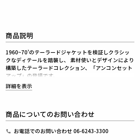
商品説明
1960~70’のテーラードジャケットを検証しクラシッ
クなディテールを踏襲し、
素材使いとデザインにより
構築したテーラードコレクション、「アンコンセット
アップ」の登場です。
113 ORIGINALマニピュレーションにより構築された
詳細を表示
シルエットと着用感は
スーツの製図とは似て非なるも
のとなっています。
シルエットを決めるアームホールの形状・カマのバラ
商品についてのお問い合わせ
ンス全体のゆとり分量すべてを計算、
構築した至高の
シルエットが生み出されています。
ジャケットは裏地無しの一枚仕立てで清涼感に溢れ、
お電話でのお問い合わせ 06-6243-3300
シャツ感覚で羽織れるシングル2Bを用意しています。