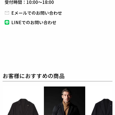
受付時間：10:00～18:00
また、1PIU1UGUALE3オリジナルの折鶴ピンをラペ
ルに付属しています。
Eメールでのお問い合わせ
パンツはリラックス感のあるディテールを採用。
LINEでのお問い合わせ
クラシックな佇まいを崩すこと無くリラックス感を高
めたデザインとなっています。
素材
N HARRISONS
表地 : コットン77% ポリエステル23%
別布 : ポリエステル100%
別布2 : キュプラ100%
織物のサッカー生地をジャージ素材で表現しました。
綿とポリエステルを交編することにより、凹凸のある
組織を作っています。
織物では表現できない2WAYストレッチをこの素材は
表現できます。
薄地ですが、カットソーアイテムはもちろん、
ジャケ