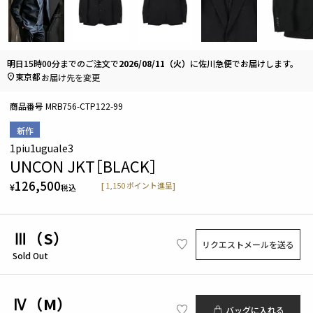
明日
15時00分
までのご注文で
2026/08/11（火）
に
佐川急便
でお届けします。
東京都
お届け先を変更
商品番号
MRB756-CTP122-99
新作
1piu1uguale3
UNCON JKT［BLACK］
126,500
[
1,150
ポイント進呈]
¥
税込
Ⅲ（S）
リクエストメールを送る
Sold Out
Ⅳ（M）
バッグに入れる