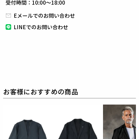
別布 : キュプラ100%
受付時間：10:00～18:00
別布2 : コットン100%
Eメールでのお問い合わせ
しなやかな伸縮性と軽量性を兼ね備えた、2WAYトリ
コットメッシュ素材。
LINEでのお問い合わせ
吸水速乾・UVカット・キックバックの良いストレッ
チ性を持ち、
日常からアクティブシーンまで対応でき
る高機能ファブリックです。
表面はマットで落ち着いた質感、肌面はさらっとして
快適です。