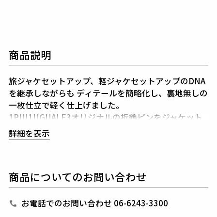
商品説明
旅ジャケセットアップ、軽ジャケセットアップのDNA
を継承しながらも
ディテールを簡略化し、裏地無しの
一枚仕立で軽く仕上げました。
1PIU1UGUALE3オリジナルの折鶴ピンをジャケット
のラペルに付属しています。
詳細を表示
共生地で作られた専用ポーチを付属することで
どこで
も携帯、持ち運びやすいセットアップになりました。
商品についてのお問い合わせ
素材
TECH MESH JERSEY
お電話でのお問い合わせ 06-6243-3300
表地 : ポリエステル85% ポリウレタン15%