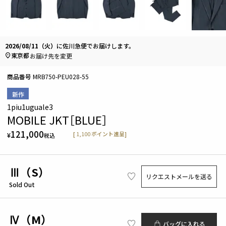
2026/08/11（火）
に
佐川急便
でお届けします。
東京都
お届け先を変更
商品番号
MRB750-PEU028-55
新作
1piu1uguale3
MOBILE JKT［BLUE］
121,000
[
1,100
ポイント進呈]
¥
税込
Ⅲ（S）
リクエストメールを送る
Sold Out
Ⅳ（M）
バッグに入れる