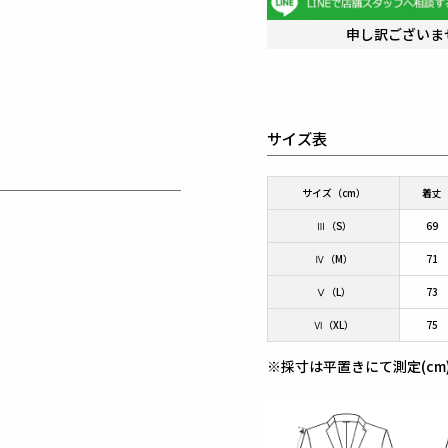
申し訳ございま
サイズ表
サイズ（cm）
着丈
Ⅲ（S）
69
Ⅳ（M）
71
Ⅴ（L）
73
Ⅵ（XL）
75
※採寸は平置きにて測定(cm