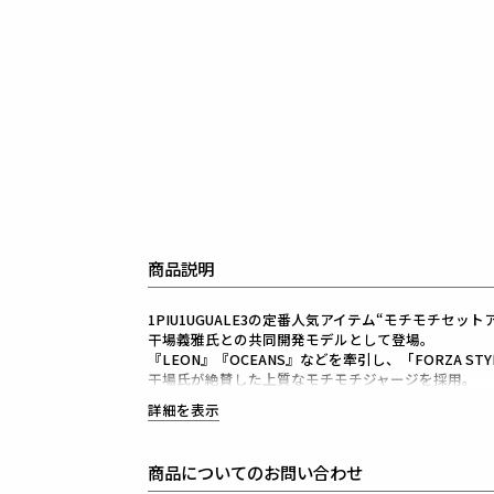
商品説明
1PIU1UGUALE3の定番人気アイテム“モチモチセット
干場義雅氏との共同開発モデルとして登場。
『LEON』『OCEANS』などを牽引し、「FORZA S
干場氏が絶賛した上質なモチモチジャージを採用。
ネイビーは別注染めによる特別カラーです。
詳細を表示
ベースのモバイルセットアップをさらにアップデート
ジャケットは肩幅・身幅にゆとりを持たせたワンサイ
パンツは裾をロック始末に変更し、より洗練された印
商品についてのお問い合わせ
また、ヘリンボーン柄専用ポーチを付属することでど