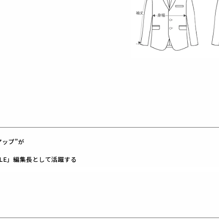
アップ”が
TYLE」編集長として活躍する
し、
ズ大きめの仕様。
象に。
こでも携帯、