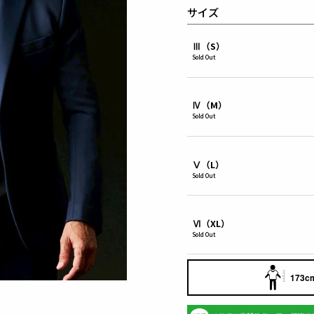
サイズ
Ⅲ（S）
Sold Out
Ⅳ（M）
Sold Out
Ⅴ（L）
Sold Out
Ⅵ（XL）
Sold Out
173cm