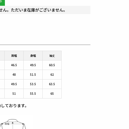
せん。ただいま在庫がございません。
肩幅
身幅
袖丈
46.5
49.5
60.5
48
51.5
62
49.5
53.5
63.5
51
55.5
65
)しております。