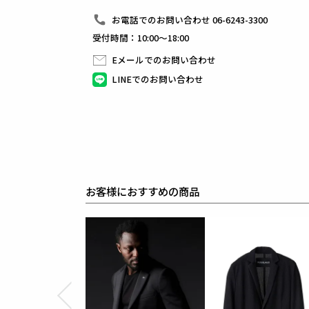
持ち運びやすいセットアップになりました。
※パンツの裾始末については、物撮りが正しいものと
お電話でのお問い合わせ 06-6243-3300
受付時間：10:00～18:00
素材
MOCHI MOCHI FULLDUL JERSEY
Eメールでのお問い合わせ
表地 : ポリエステル90% ポリウレタン10%
LINEでのお問い合わせ
裏地 : キュプラ100%
袖裏 : ポリエステル64% 複合繊維(ポリエステル)36%