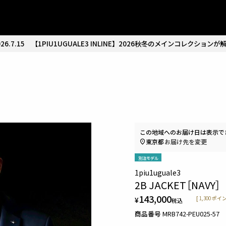
26.7.15
【1PIU1UGUALE3 INLINE】2026秋冬のメインコレクションが
］
この地域へのお届け日は表示で
東京都
お届け先を変更
別注モデル
1piu1uguale3
2B JACKET［NAVY］
143,000
¥
[
1,300
ポイン
税込
商品番号
MRB742-PEU025-57