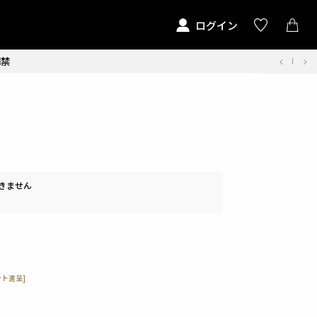
ログイン
解禁
きません
ト進呈]