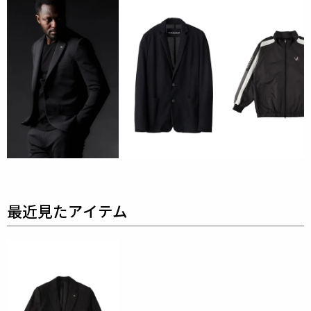
素材
FLANNEL 2WAY
表地 : ポリエステル70% レーヨン26% ポリウレタン
4%
裏地 : キュプラ100%
袖裏 : ポリエステル100%
綺麗目な外観、ふんわりとした柔らかなタッチと
2W
AYストレッチによる快適な履き心地を実現したソフト
フランネル素材です。
身体からの水分を吸収して発熱する機能素材です。