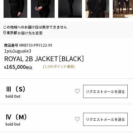
この地域へのお届け日は表示できません
東京都
お届け先を変更
商品番号
MRB733-PRY122-99
1piu1uguale3
ROYAL 2B JACKET［BLACK］
165,000
[
1,500
ポイント進呈]
¥
税込
Ⅲ（S）
リクエストメールを送る
Sold Out
Ⅳ（M）
リクエストメールを送る
Sold Out