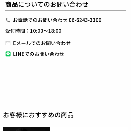
商品についてのお問い合わせ
い衿の状態を保つことができ、且つきちんと仕立てら
れた見た目になり、
デザインのアクセントにもなりま
す。
お電話でのお問い合わせ 06-6243-3300
AMFステッチとはAmerican Machine and Foundry社
受付時間：10:00～18:00
が開発した、
AMFミシン(手縫い風ミシン)を使用し、
手仕事の柔らかさや温かみを再現したステッチのこと
Eメールでのお問い合わせ
です。
1piu1uguale3が得意とするシャープで美しい
LINEでのお問い合わせ
シルエットに加え、
ストレッチ素材と3Dパターン＆
立体裁断により、
細身ながらストレスのない着心地を
キープしてくれます。
また、1piu1uguale3オリジナ
ルの折鶴ピンをラペルに付属しています。
組下のパンツはCOMFYセットアップのパンツ同型の
センタープレス入り、
裾はダブル仕上げで美脚シルエ
ットのスラックスです。
生産国：日本