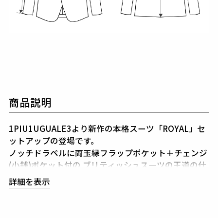
商品説明
1PIU1UGUALE3より新作の本格スーツ「ROYAL」セ
ットアップの登場です。
ノッチドラペルに両玉縁フラップポケット＋チェンジ
(小銭)ポケット付の
ブリティッシュスーツの王道の仕
様です。
詳細を表示
スーツの仕立ての良し悪しはいかに衿が立体的である
かが一つのポイントです。
このROYALジャケットはA
MFステッチ(手縫い風ステッチ)を入れることで
美し