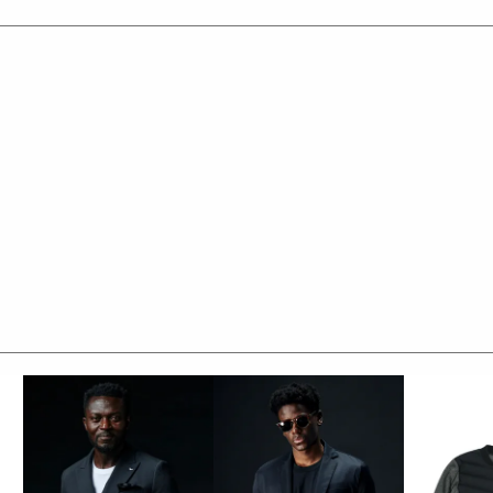
徴的で、
わせても品格を保つことができ、
ットアップに仕上げています。
す。
エステルを仕様しております。
素材です。