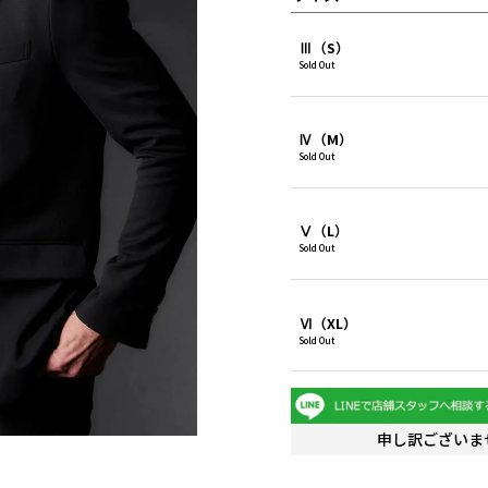
Ⅲ（S）
Sold Out
Ⅳ（M）
Sold Out
Ⅴ（L）
Sold Out
Ⅵ（XL）
Sold Out
申し訳ございま