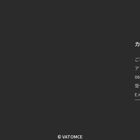
ご
ア
06
受
E
© VATOMCE