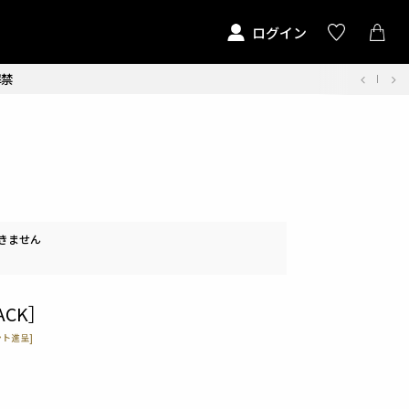
ログイン
解禁
きません
ACK］
ト進呈]