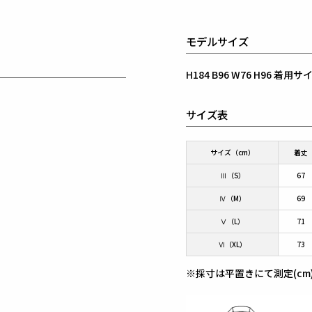
モデルサイズ
H184 B96 W76 H96 着
サイズ表
サイズ（cm）
着丈
Ⅲ（S）
67
Ⅳ（M）
69
Ⅴ（L）
71
Ⅵ（XL）
73
※採寸は平置きにて測定(cm