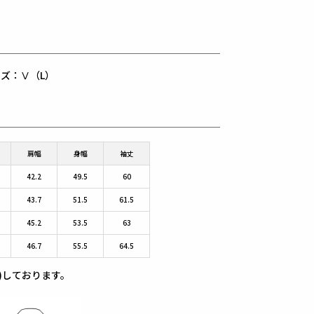
用サイズ：Ⅴ（L）
肩幅
身幅
袖丈
42.2
49.5
60
43.7
51.5
61.5
45.2
53.5
63
46.7
55.5
64.5
)しております。