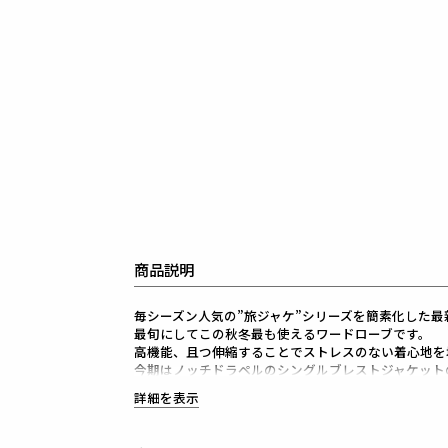
商品説明
毎シーズン人気の”旅ジャケ”シリーズを簡素化した最新作
最旬にしてこの秋冬最も使えるワードローブです。
高機能、且つ伸縮することでストレスのない着心地を
今期はノッチドラペルのシングルブレストジャケット
1PIU1UGUALE3が得意とするシャープで美しいシル
詳細を表示
高機能ストレッチ素材と3Dパターン＆立体裁断によ
細身ながらストレスのない着心地をキープしてくれま
また、1piu1uguale3オリジナルの折鶴ピンをラペ