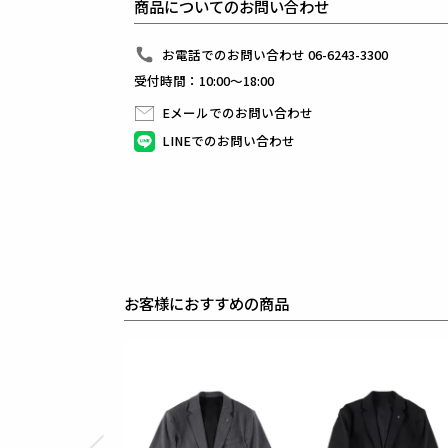
商品についてのお問い合わせ
組下のパンツはテーパードの美しいシルエットと
ピンタックを入れたフロントのセンタークリースが特
裾始末はクラシックなダブル仕立て。
お電話でのお問い合わせ 06-6243-3300
インナーはシャツに限らず、ニットやカットソーと合
受付時間：10:00～18:00
快適性とドレス性を兼ね備えシーンを選ばない万能セ
Eメールでのお問い合わせ
生産国：日本
LINEでのお問い合わせ
素材
T/W HIGH POWER
表地 : ウール50% ポリエステル45% ポリウレタン5%
裏地 : キュプラ100%
袖裏 : ポリエステル100%
ウールポリエステルのタテ・ヨコに伸度のある素材で
ポリエステル部分には20%のRENUリサイクルポリ
ウールのドレス感とストレッチの快適さを実感できる