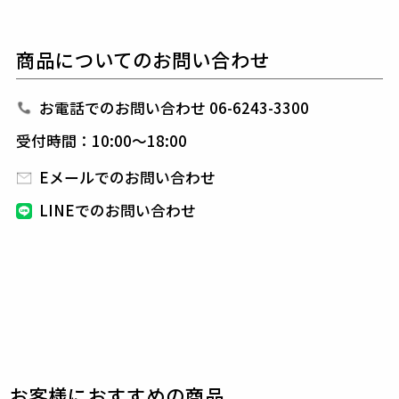
しています。
商品についてのお問い合わせ
生産国：日本
お電話でのお問い合わせ 06-6243-3300
素材
SOLID DIMENSION
受付時間：10:00～18:00
1PIU1UGUALE3別注ジャージ素材で鹿の子のリバー
Eメールでのお問い合わせ
シブル編み組織になっております。
糸は綿の異番手2種とレーヨン(ホワイトマウンテン/
LINEでのお問い合わせ
エコテックス規格)と合計3種の糸を交編しておりま
す。
非常にしなやかで、薄い仕様にしておりますが、
光沢感があるバーズアイ織物の様な上品な表面感が特
徴のジャージ素材です。
表地 : コットン84% レーヨン(ビスコース)16%