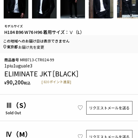
モデルサイズ
H184 B96 W76 H96 着用サイズ：Ⅴ（L）
この地域へのお届け日は表示できません
東京都
お届け先を変更
商品番号
MRB713-CTR024-99
1piu1uguale3
ELIMINATE JKT［BLACK］
90,200
[
820
ポイント進呈]
¥
税込
Ⅲ（S）
リクエストメールを送る
Sold Out
Ⅳ（M）
リクエストメールを送る