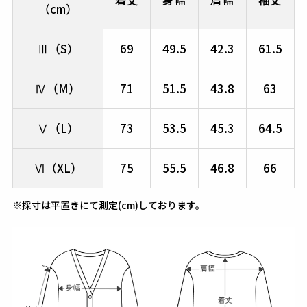
着丈
身幅
肩幅
袖丈
（cm）
Ⅲ（S）
69
49.5
42.3
61.5
Ⅳ（M）
71
51.5
43.8
63
Ⅴ（L）
73
53.5
45.3
64.5
Ⅵ（XL）
75
55.5
46.8
66
※採寸は平置きにて測定(cm)しております。