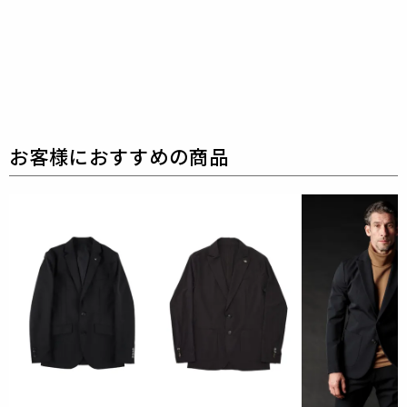
クラシックなダブル仕立て。
ウエストシャーリングリ
ブとドローコードにてリラックスして着用しても良
し、
ドローコードを内側に落とすことでベルト着用も
可能な2WAY仕様です。
前開きはZIPPERフライ、釦
は1PIU1UGUALE3ロゴ入り本水牛釦を採用していま
す。
生産国：日本
素材
NEW DOT AIR®
超軽量二重織り組織のNEW DOT AIR®です。
裏面のド
ット調組織により肌離れが良く、清涼感に特化してお
ります。
特殊技術による非常に小さい通気孔でリップ
ストップ柄を表現。
撥水、ストレッチ性、防シワ性を
備えた多機能素材です。