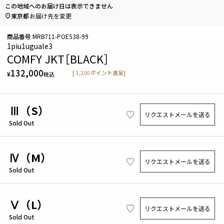
この地域へのお届け日は表示できません
東京都
お届け先を変更
商品番号
MRB711-POE538-99
1piu1uguale3
COMFY JKT［BLACK］
132,000
[
1,200
ポイント進呈]
¥
税込
Ⅲ（S）
リクエストメールを送る
Sold Out
Ⅳ（M）
リクエストメールを送る
Sold Out
Ⅴ（L）
リクエストメールを送る
Sold Out