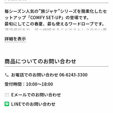
毎シーズン人気の”旅ジャケ”シリーズを簡素化したセ
ットアップ「COMFY SET-UP」の登場です。
最旬にしてこの春夏、最も使えるワードローブです。
清涼感があり、且つ伸縮することでストレスのない着
心地を堪能できるセットアップです。
1PIU1UGUALE
詳細を表示
3が得意とするシャープで美しいシルエットに加え
高
機能ストレッチ素材と 3Dパターン＆立体裁断により
細身ながらストレスのない着心地をキープしてくれま
商品についてのお問い合わせ
す。
また、1piu1uguale3オリジナルの折鶴ピンをラ
ペルに付属しています。
インナーはシャツに限らず、
ニットやカットソーと合わせても品格を保つことがで
お電話でのお問い合わせ 06-6243-3300
き、
快適性とドレス性を兼ね備えシーンを選ばない万
受付時間：10:00～18:00
能セットアップに仕上げています。
今季はセミピークドラペルのダブルジャケット、ノッ
Eメールでのお問い合わせ
チドラペルのシングルジャケット、
組下のスラックス
LINEでのお問い合わせ
はテーパードの美しいシルエットと
ピンタックを入れ
たフロントのセンタークリースが特徴的で、
裾始末は