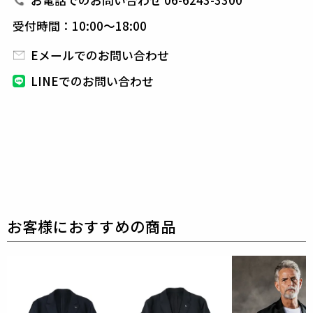
お電話でのお問い合わせ 06-6243-3300
受付時間：10:00～18:00
素材
Eメールでのお問い合わせ
サラリとしたパウダリーなタッチと着心地の良いスト
レッチ性が特徴の
ナイロン×ポリウレタンの2WAYス
LINEでのお問い合わせ
トレッチタフタです。
ナチュラルな表情感と微光沢感
が上品です。
コンパクトにまとまり、ポケッタブルな
軽量セットアップに最適です。
また、撥水、UVカッ
トの機能も併せ持ちます。
表地 : ナイロン81% ポリウレタン19%
別布 : キュプラ100%