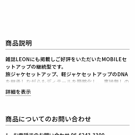
商品説明
雑誌LEONにも掲載しご好評をいただいたMOBILEセ
ットアップの継続型です。
旅ジャケセットアップ、軽ジャケセットアップのDNA
を継承しながらもディテールを簡略化し、
裏地無しの
一枚仕立で軽く仕上げました。
詳細を表示
共生地で作られた専用ポーチを付属することでどこで
も携帯、
持ち運びやすいセットアップになりました。
※ジャケットのラペルに付属している折鶴ピンは専用
商品についてのお問い合わせ
ポーチと一緒に同封しております。
生産国：日本