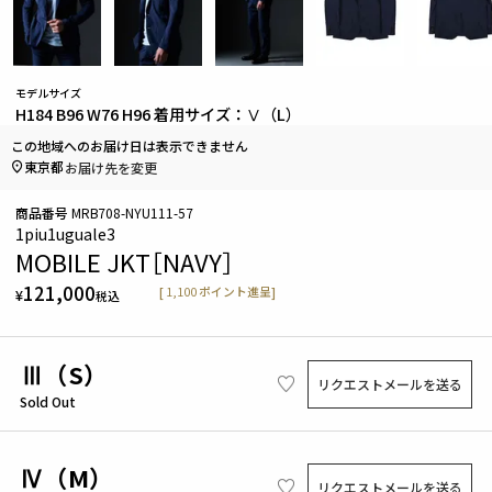
モデルサイズ
H184 B96 W76 H96 着用サイズ：Ⅴ（L）
この地域へのお届け日は表示できません
東京都
お届け先を変更
商品番号
MRB708-NYU111-57
1piu1uguale3
MOBILE JKT［NAVY］
121,000
[
1,100
ポイント進呈]
¥
税込
Ⅲ（S）
リクエストメールを送る
Sold Out
Ⅳ（M）
リクエストメールを送る