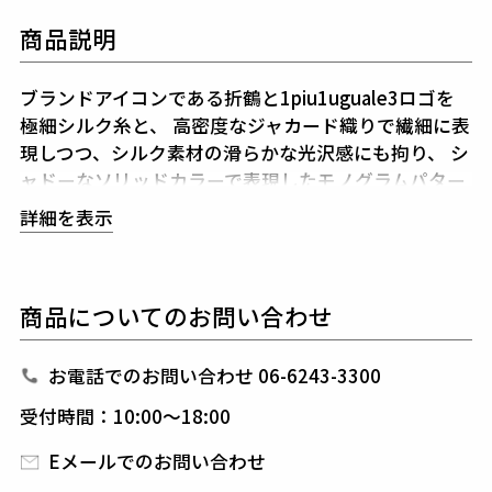
商品説明
ブランドアイコンである折鶴と1piu1uguale3ロゴを
極細シルク糸と、
高密度なジャカード織りで繊細に表
現しつつ、シルク素材の滑らかな光沢感にも拘り、
シ
ャドーなソリッドカラーで表現したモノグラムパター
ンです。
詳細を表示
素材
TSURU LOGO SOLID MONOGRAM NECKTIE
商品についてのお問い合わせ
silk 100%
お電話でのお問い合わせ 06-6243-3300
受付時間：10:00～18:00
Eメールでのお問い合わせ