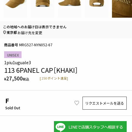
この地域へのお届け日は表示できません
東京都
お届け先を変更
商品番号
MRG527-NYN052-67
UNISEX
1piu1uguale3
113 6PANEL CAP［KHAKI］
27,500
[
250
ポイント進呈]
¥
税込
F
リクエストメールを送る
Sold Out