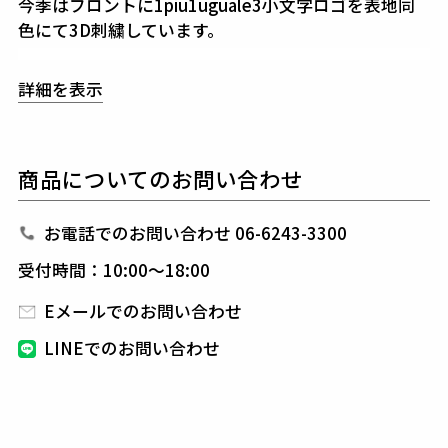
今季はフロントに1piu1uguale3小文字ロゴを表地同
色にて3D刺繍しています。
詳細を表示
素材
SYNTHETIC NUBUCK LEATHER
0.004デニールの超極細繊維を使った他に類を見ない
高級人工皮革(ヌバック)です。
特殊な特許技術により
商品についてのお問い合わせ
タッチは天然皮革に非常に近く、肌触りも滑らかで
す。
天然皮革に比べ比重が30%ほど軽量なのも特徴
お電話でのお問い合わせ 06-6243-3300
の一つです。
受付時間：10:00～18:00
outer : nylon 100%
Eメールでのお問い合わせ
lining : polyester 100%
other : cotton 100%
LINEでのお問い合わせ