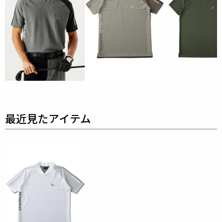
素材
VERTICAL MESH
polyester 80% polyurethane 20%
素早く汗を吸い、すぐ乾かす、吸水速乾性に優れた清
涼素材です。
凹凸感のある素材により肌の接地面が少
ないため、気温が高い真夏向け。
メッシュ仕様ながら
も、透けにくい肉感なので1枚での着用が可能。