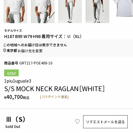
モデルサイズ
H187 B95 W79 H98 着用サイズ：Ⅵ（XL）
この地域へのお届け日は表示できません
東京都
お届け先を変更
商品番号
GRT217-POE488-10
GOLF
1piu1uguale3
S/S MOCK NECK RAGLAN［WHITE］
40,700
[
370
ポイント進呈]
¥
税込
Ⅲ（S）
リクエストメールを送る
Sold Out