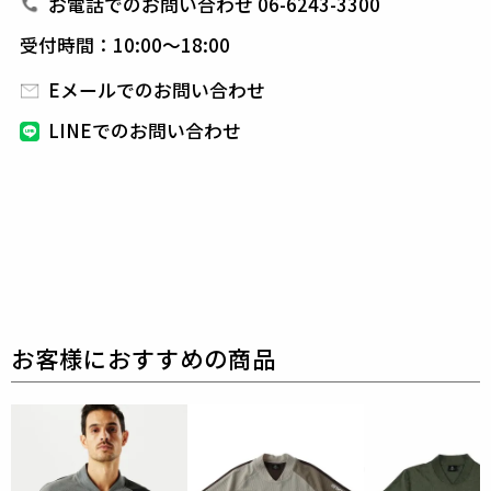
イン性・機能性のどちらも昇華させた新型モックネッ
お電話でのお問い合わせ 06-6243-3300
クです。
胸には改良を加えた新ワッペンにて、ブラン
受付時間：10:00～18:00
ドアイコンの折鶴を配しました。
Eメールでのお問い合わせ
1PIU1UGUALE3 GOLF（ウノピゥウノウグァーレト
LINEでのお問い合わせ
レ ゴルフ）
日本から世界に向けて発信するブランドとして世界中
の上質な素材を贅沢に使用し、
ラグジュアリーな商品
をリリースし続ける1PIU1UGUALE3。
ハイエンドラグジュアリーブランドが、提案する高い
デザイン性とスポーツの
機能美を併せ持ち上質を知る
全てのプレイヤーの為のウェアとしてリリースいたし
ます。
革新的なハイテク素材を採用し、ただ派手な物
ではなくテーラーリングを得意とする
同ブランドなら
ではの立体パターンにより洗練された高いデザイン性
と
最高のフィッティングを兼ね備え着る者全てに高揚
感と優越感をもたらします。