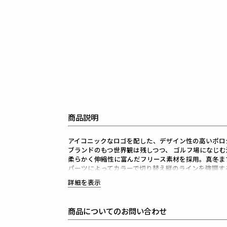
商品説明
アイコニックなロゴを配した、デザイン性の高いポロ
ブランドのもつ世界観は残しつつ、 ゴルフ場になじ
柔らかく伸縮性に富んだフリース素材を採用。真冬ま
パーツによってカラーで切り替え縦のラインを強調す
よりスッキリとした見た目に仕上げました。
詳細を表示
メリハリをもたらす切り替えが、もっとも本領を発揮
立体的に見せてくれるため、所作も美しくきまります
商品についてのお問い合わせ
1PIU1UGUALE3 GOLF（ウノピゥウノウグァーレト