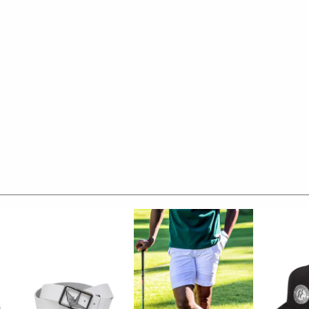
の上質な素材を贅沢に使用し、
LE3。
デザイン性とスポーツの機能美を併せ持ち
ースいたします。
くテーラーリングを得意とする
た高いデザイン性と
と優越感をもたらします。