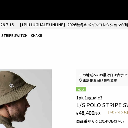
26.7.15
【1PIU1UGUALE3 INLINE】2026秋冬のメインコレクションが
O STRIPE SWITCH［KHAKI］
この地域へのお届け日は表示で
東京都
お届け先を変更
GOLF
1piu1uguale3
L/S POLO STRIPE 
48,400
¥
[
440
ポイント進
税込
商品番号
GRT191-POE437-67