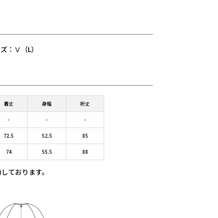
着用サイズ：Ⅴ（L）
着丈
身幅
裄丈
-
-
-
72.5
52.5
85
74
55.5
88
)しております。