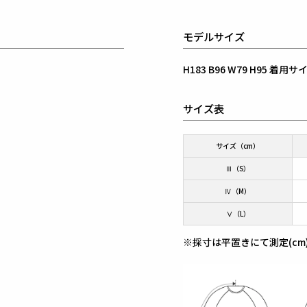
モデルサイズ
H183 B96 W79 H95 
サイズ表
サイズ（cm）
Ⅲ（S）
Ⅳ（M）
Ⅴ（L）
※採寸は平置きにて測定(cm