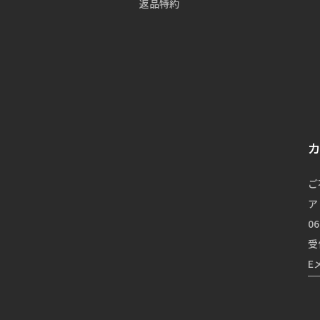
返品特約
ご
ア
06
受
E