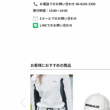
日本から世界に向けて発信するブランドとして世界中
お電話でのお問い合わせ 06-6243-3300
ラグジュアリーな商品をリリースし続ける1PIU1UGUA
受付時間：10:00～18:00
ハイエンドラグジュアリーブランドが提案する、高い
上質を知る全てのプレイヤーの為のウェアとしてリリ
Eメールでのお問い合わせ
革新的なハイテク素材を採用し、ただ派手な物ではな
同ブランドならではの立体パターンにより、洗練され
LINEでのお問い合わせ
最高のフィッティングを兼ね備え着る者全てに高揚感
素材
STORMFLEECE BACK GEOMETRIC
polyester 100%