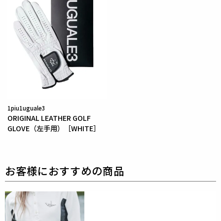
を採用している為、素材特有の滑らかさや洗濯環境の
影響により
まれにワッペンが剥がれやすくなる場合が
ございます。
※万が一剥がれが生じた場合は、弊社にて修理対応を
承りますのでお気軽にご連絡ください。
素材
表地 : ポリエステル100%
1piu1uguale3
別布 : ナイロン83% ポリウレタン17%
ORIGINAL LEATHER GOLF
別布2 : ポリエステル100%
GLOVE（左手用）［WHITE］