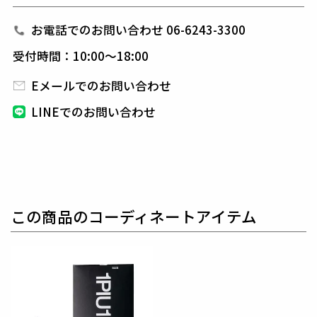
1PIU1UGUALE3 GOLF（ウノピゥウノウグァーレト
お電話でのお問い合わせ 06-6243-3300
レ ゴルフ）
受付時間：10:00～18:00
日本から世界に向けて発信するブランドとして世界中
の上質な素材を贅沢に使用し、
ラグジュアリーな商品
Eメールでのお問い合わせ
をリリースし続ける1PIU1UGUALE3。
ハイエンドラ
LINEでのお問い合わせ
グジュアリーブランドが提案する、高いデザイン性と
スポーツの機能美を併せ持ち
上質を知る全てのプレイ
ヤーの為のウエアとしてリリースいたします。
革新的
なハイテク素材を採用し、ただ派手な物ではなくテー
ラーリングを得意とする
同ブランドならではの立体パ
ターンにより、洗練された高いデザイン性と
最高のフ
この商品のコーディネートアイテム
ィッティングを兼ね備え着る者全てに高揚感と優越感
をもたらします。
【ワッペンロゴに関するご注意】
本製品に使用しているワッペンロゴ(鶴+113G)は熱圧
着加工にて取り付けを行っておりますが、
上質な生地