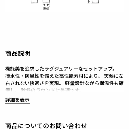
商品説明
機能美を追求したラグジュアリーなセットアップ。
撥水性・防風性を備えた高性能素材により、
天候に左
右されない快適さを実現。
軽量設計ながら保温性も確
保し、
秋冬のラウンドに最適です。
キルティングとジャージー生地の切り替えは、
デザイ
詳細を表示
ン性はもちろん機能性を向上させています。
立体的な
シルエットは、動きやすさを
引き出しながらも気品を
纏います。
上下の組み合わせで、統一感ある
大人の
商品についてのお問い合わせ
ゴルフスタイルを演出いたします。