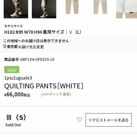
モデルサイズ
H182 B95 W78 H94 着用サイズ：Ⅴ（L）
この地域へのお届け日は表示できません
東京都
お届け先を変更
商品番号
GRP194-GPE019-10
GOLF
1piu1uguale3
QUILTING PANTS［WHITE］
66,000
[
600
ポイント進呈]
¥
税込
Ⅲ（S）
リクエストメールを送る
Sold Out