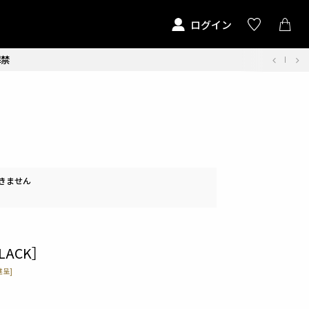
ログイン
解禁
きません
LACK］
呈]