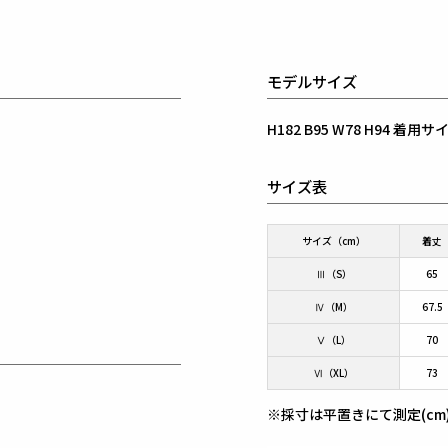
モデルサイズ
H182 B95 W78 H94 着
サイズ表
サイズ（cm）
着丈
Ⅲ（S）
65
Ⅳ（M）
67.5
Ⅴ（L）
70
Ⅵ（XL）
73
※採寸は平置きにて測定(cm