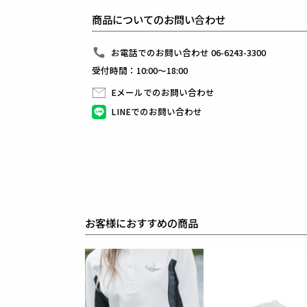
違和感なく馴染むセットアップです。
商品についてのお問い合わせ
1PIU1UGUALE3 GOLF（ウノピゥウノウグァーレト
日本から世界に向けて発信するブランドとして世界中
お電話でのお問い合わせ 06-6243-3300
ラグジュアリーな商品をリリースし続ける1PIU1UGUA
受付時間：10:00～18:00
ハイエンドラグジュアリーブランドが提案する、高い
上質を知る全てのプレイヤーの為のウエアとしてリリ
Eメールでのお問い合わせ
革新的なハイテク素材を採用し、ただ派手な物ではな
同ブランドならではの立体パターンにより、洗練され
LINEでのお問い合わせ
最高のフィッティングを兼ね備え着る者全てに高揚感
【ワッペンロゴに関するご注意】
本製品に使用しているワッペンロゴ(鶴+113G)は熱
上質な生地を採用している為、素材特有の滑らかさや
まれにワッペンが剥がれやすくなる場合がございます
※万が一剥がれが生じた場合は、弊社にて修理対応を
素材
ポリエステル100%