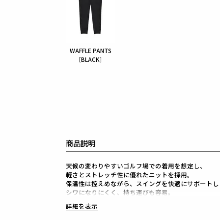
WAFFLE PANTS
［BLACK］
商品説明
天候の変わりやすいゴルフ場での着用を想定し、
軽さとストレッチ性に優れたニットを採用。
保温性は控えめながら、スイングを快適にサポートし
シワになりにくく、持ち運びも容易。
背面にはオリジナルロゴをジャガードで表現し、
詳細を表示
シンプルな佇まいに確かな存在感を添えました。
シーズンレスに着用でき、プレー後のラウンジやタウ