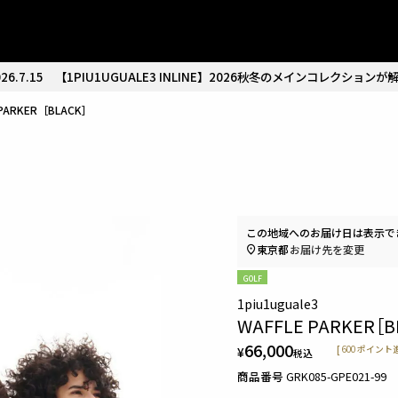
26.7.15
【1PIU1UGUALE3 INLINE】2026秋冬のメインコレクションが
 PARKER［BLACK］
この地域へのお届け日は表示で
東京都
お届け先を変更
GOLF
1piu1uguale3
WAFFLE PARKER［B
66,000
¥
[
600
ポイント進
税込
商品番号
GRK085-GPE021-99