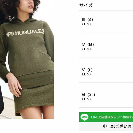
サイズ
Ⅲ（S）
Sold Out
Ⅳ（M）
Sold Out
Ⅴ（L）
Sold Out
Ⅵ（XL）
Sold Out
申し訳ございま