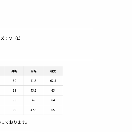
用サイズ：Ⅴ（L）
身幅
肩幅
袖丈
50
41.5
62.5
53
43.5
63
56
45
64
59
47.5
65
)しております。