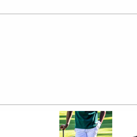
レ ゴルフ）
の上質な素材を贅沢に使用し、
LE3。
デザイン性とスポーツの機能美を併せ持ち
ースいたします。
くテーラーリングを得意とする
た高いデザイン性と
と優越感をもたらします。
圧着加工にて取り付けを行っておりますが、
洗濯環境の影響により
。
承りますのでお気軽にご連絡ください。