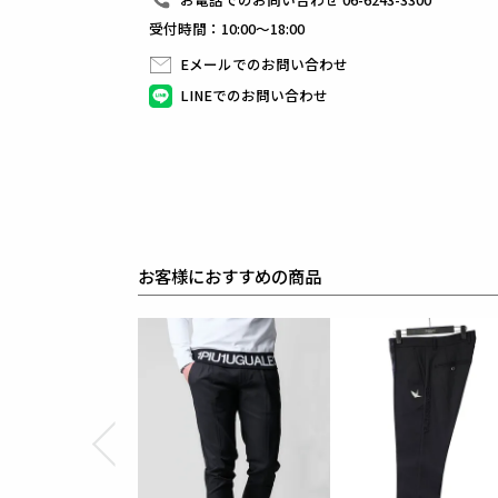
受付時間：10:00～18:00
1PIU1UGUALE3 GOLF（ウノピゥウノウグァーレト
日本から世界に向けて発信するブランドとして世界中
Eメールでのお問い合わせ
ラグジュアリーな商品をリリースし続ける1PIU1UGUA
ハイエンドラグジュアリーブランドが提案する、高い
LINEでのお問い合わせ
上質を知る全てのプレイヤーの為のウエアとしてリリ
革新的なハイテク素材を採用し、ただ派手な物ではな
同ブランドならではの立体パターンにより、洗練され
最高のフィッティングを兼ね備え着る者全てに高揚感
素材
表地 : ポリエステル46% レーヨン34% アクリル17%
別布 : コットン64% ポリエステル21% ウール15%