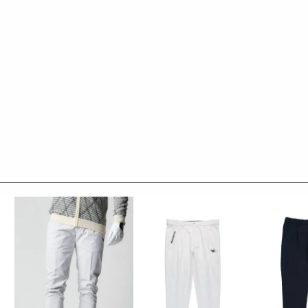
レ ゴルフ）
の上質な素材を贅沢に使用し、
LE3。
デザイン性とスポーツの機能美を併せ持ち
ースいたします。
くテーラーリングを得意とする
た高いデザイン性と
と優越感をもたらします。
 ポリウレタン3%