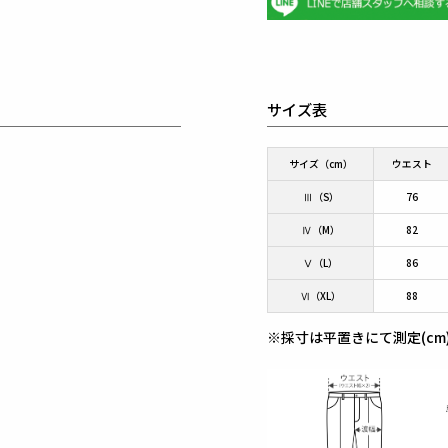
サイズ表
サイズ（cm）
ウエスト
Ⅲ（S）
76
Ⅳ（M）
82
Ⅴ（L）
86
Ⅵ（XL）
88
※採寸は平置きにて測定(cm