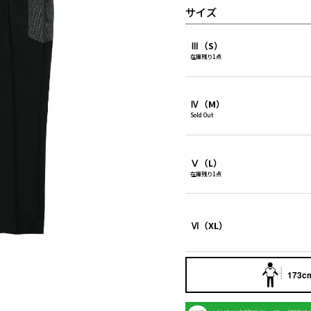
サイズ
Ⅲ（S）
在庫残り1点
Ⅳ（M）
Sold Out
Ⅴ（L）
在庫残り1点
Ⅵ（XL）
173cm