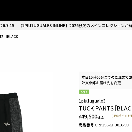
26.7.15
【1PIU1UGUALE3 INLINE】2026秋冬のメインコレクションが
NTS［BLACK］
本日
15時00分
までのご注文で
2
東京都
お届け先を変更
GOLF
1piu1uguale3
TUCK PANTS［BLAC
49,500
¥
[
450
ポイント進
税込
商品番号
GRP196-GPU016-99