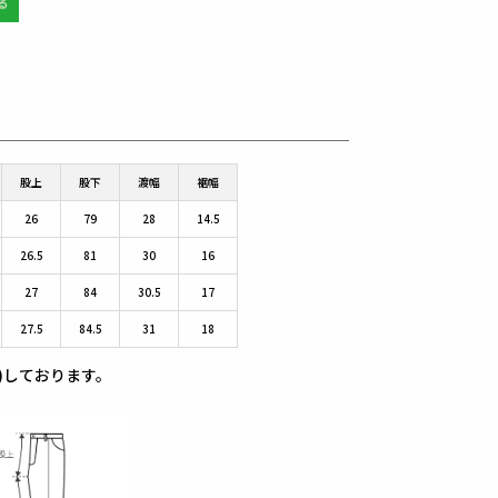
股上
股下
渡幅
裾幅
26
79
28
14.5
26.5
81
30
16
27
84
30.5
17
27.5
84.5
31
18
)しております。