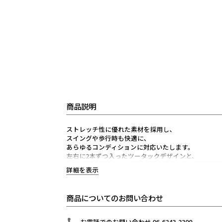
商品説明
ストレッチ性に優れた素材を採用し、
スイングや歩行時も快適に、
あらゆるコンディションに対応いたします。
左右に2本ずつ入ったツータックデザインと、
ウエストの後ろ身にはシャーリングを配すことで伸縮
詳細を表示
柔らかな立体感を演出し、機能性と美観を両立。
無駄のないラインが脚を美しく魅せます。
サイドは同色のグレンチェック柄の生地を使い、
商品についてのお問い合わせ
大人っぽい切り替えデザインに仕上げました。
機能的でありながらラグジュアリーな装いを実現。
大人のゴルフスタイルを完成させる一本です。
お電話でのお問い合わせ 06-6243-3300