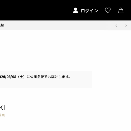
ログイン
解禁
026/08/08（土）
に
佐川急便
でお届けします。
K］
呈]