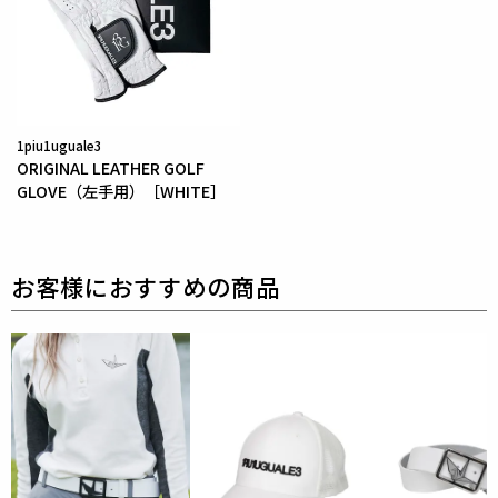
1piu1uguale3
ORIGINAL LEATHER GOLF
GLOVE（左手用）［WHITE］