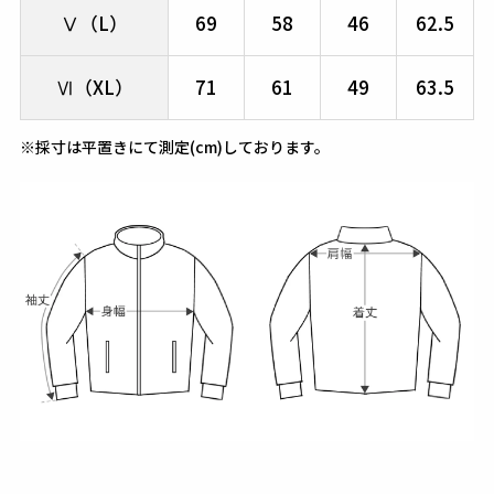
Ⅴ（L）
69
58
46
62.5
Ⅵ（XL）
71
61
49
63.5
※採寸は平置きにて測定(cm)しております。