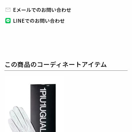
レ ゴルフ）
日本から世界に向けて発信するブランドとして世界中
Eメールでのお問い合わせ
の上質な素材を贅沢に使用し、
ラグジュアリーな商品
LINEでのお問い合わせ
をリリースし続ける1PIU1UGUALE3。
ハイエンドラ
グジュアリーブランドが提案する、高いデザイン性と
スポーツの機能美を併せ持ち
上質を知る全てのプレイ
ヤーの為のウエアとしてリリースいたします。
革新的
なハイテク素材を採用し、ただ派手な物ではなくテー
ラーリングを得意とする
同ブランドならではの立体パ
この商品のコーディネートアイテム
ターンにより、洗練された高いデザイン性と
最高のフ
ィッティングを兼ね備え着る者全てに高揚感と優越感
をもたらします。
素材
コットン75% ナイロン14% ポリエステル11%