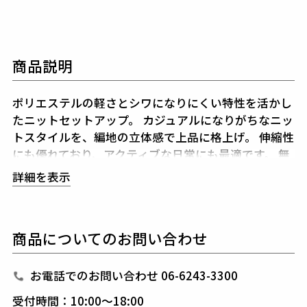
商品説明
ポリエステルの軽さとシワになりにくい特性を活かし
たニットセットアップ。
カジュアルになりがちなニッ
トスタイルを、編地の立体感で上品に格上げ。
伸縮性
にも優れており、アクティブな日常にも最適です。
無
駄をそぎ落としたシルエットで、大人の余裕を感じさ
詳細を表示
せ、
ラグジュアリーな素材使いと端正なデザインが、
ブランドの哲学を体現する逸品です。
スポーティーさ
と都会的な雰囲気を両立する大人の一枚。
セットアッ
商品についてのお問い合わせ
プで纏えば統一感あふれる装いに、
単品では自在なス
タイリングを叶えます。
お電話でのお問い合わせ 06-6243-3300
1PIU1UGUALE3 GOLF（ウノピゥウノウグァーレト
受付時間：10:00～18:00