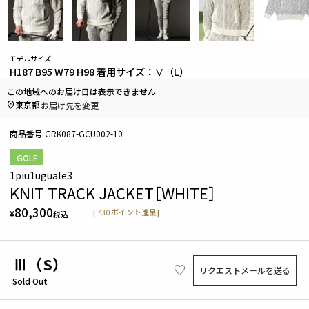
モデルサイズ
H187 B95 W79 H98 着用サイズ：Ⅴ（L）
この地域へのお届け日は表示できません
東京都
お届け先を変更
商品番号
GRK087-GCU002-10
GOLF
1piu1uguale3
KNIT TRACK JACKET［WHITE］
80,300
[
730
ポイント進呈]
¥
税込
Ⅲ（S）
リクエストメールを送る
Sold Out