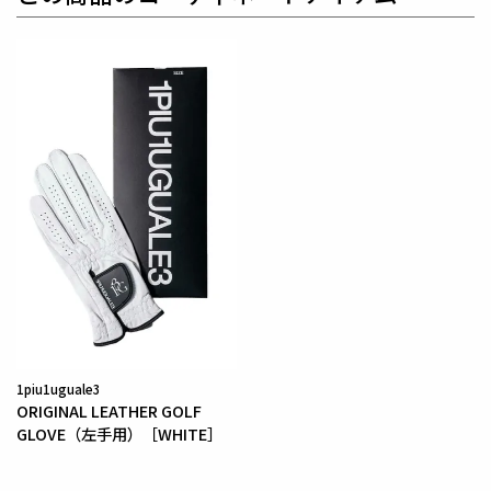
をもたらします。
【ワッペンロゴに関するご注意】
本製品に使用しているワッペンロゴ(鶴+113G)は熱圧
着加工にて取り付けを行っておりますが、
上質な生地
を採用している為、素材特有の滑らかさや洗濯環境の
影響により
まれにワッペンが剥がれやすくなる場合が
ございます。
※万が一剥がれが生じた場合は、弊社にて修理対応を
承りますのでお気軽にご連絡ください。
素材
ポリエステル100%
1piu1uguale3
ORIGINAL LEATHER GOLF
GLOVE（左手用）［WHITE］