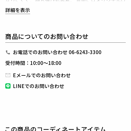
なりにくく、持ち運びも容易。
背面にはオリジナルロ
ゴをジャガードで表現し、
シンプルな佇まいに確かな
詳細を表示
存在感を添えました。
シーズンレスに着用でき、プレ
ー後のラウンジやタウンでも
違和感なく馴染むセット
アップです。
商品についてのお問い合わせ
1PIU1UGUALE3 GOLF（ウノピゥウノウグァーレト
レ ゴルフ）
お電話でのお問い合わせ 06-6243-3300
日本から世界に向けて発信するブランドとして世界中
受付時間：10:00～18:00
の上質な素材を贅沢に使用し、
ラグジュアリーな商品
をリリースし続ける1PIU1UGUALE3。
ハイエンドラ
Eメールでのお問い合わせ
グジュアリーブランドが提案する、高いデザイン性と
LINEでのお問い合わせ
スポーツの機能美を併せ持ち
上質を知る全てのプレイ
ヤーの為のウエアとしてリリースいたします。
革新的
なハイテク素材を採用し、ただ派手な物ではなくテー
ラーリングを得意とする
同ブランドならではの立体パ
ターンにより、洗練された高いデザイン性と
最高のフ
ィッティングを兼ね備え着る者全てに高揚感と優越感
この商品のコーディネートアイテム