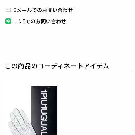
日本から世界に向けて発信するブランドとして世界中
の上質な素材を贅沢に使用し、
ラグジュアリーな商品
Eメールでのお問い合わせ
をリリースし続ける1PIU1UGUALE3。
ハイエンドラ
LINEでのお問い合わせ
グジュアリーブランドが提案する、高いデザイン性と
スポーツの機能美を併せ持ち
上質を知る全てのプレイ
ヤーの為のウエアとしてリリースいたします。
革新的
なハイテク素材を採用し、ただ派手な物ではなくテー
ラーリングを得意とする
同ブランドならではの立体パ
ターンにより、洗練された高いデザイン性と
最高のフ
この商品のコーディネートアイテム
ィッティングを兼ね備え着る者全てに高揚感と優越感
をもたらします。
【ワッペンロゴに関するご注意】
本製品に使用しているワッペンロゴ(鶴+113G)は熱圧
着加工にて取り付けを行っておりますが、
上質な生地
を採用している為、素材特有の滑らかさや洗濯環境の
影響により
まれにワッペンが剥がれやすくなる場合が
ございます。