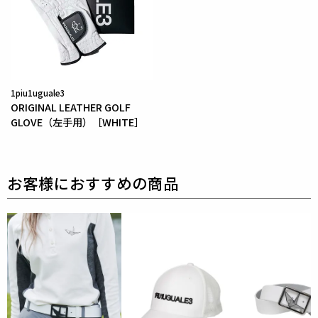
※万が一剥がれが生じた場合は、弊社にて修理対応を
承りますのでお気軽にご連絡ください。
素材
表地 : ポリエステル100%
1piu1uguale3
別布 : ナイロン83% ポリウレタン17%
ORIGINAL LEATHER GOLF
裏地 : ポリエステル100%
GLOVE（左手用）［WHITE］