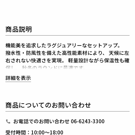
商品説明
機能美を追求したラグジュアリーなセットアップ。
撥水性・防風性を備えた高性能素材により、
天候に左
右されない快適さを実現。
軽量設計ながら保温性も確
保し、
秋冬のラウンドに最適です。
キルティングとジャージー生地の切り替えは、
デザイ
詳細を表示
ン性はもちろん機能性を向上させています。
立体的な
シルエットは、動きやすさを
引き出しながらも気品を
纏います。
上下の組み合わせで、統一感ある
大人の
商品についてのお問い合わせ
ゴルフスタイルを演出いたします。
1PIU1UGUALE3 GOLF（ウノピゥウノウグァーレト
お電話でのお問い合わせ 06-6243-3300
レ ゴルフ）
受付時間：10:00～18:00