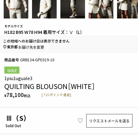
モデルサイズ
H182 B95 W78 H94 着用サイズ：Ⅴ（L）
この地域へのお届け日は表示できません
東京都
お届け先を変更
商品番号
GRB134-GPE019-10
GOLF
1piu1uguale3
QUILTING BLOUSON［WHITE］
78,100
[
710
ポイント進呈]
¥
税込
Ⅲ（S）
リクエストメールを送る
Sold Out