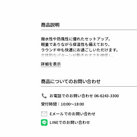
商品説明
撥水性や防風性に優れたセットアップ。
軽量でありながら保温性も備えており、
ラウンド中も快適にお過ごしいただけます。
立体的なパターンが動きやすさを確保し、
品格漂うシルエットを描きます。
詳細を表示
ブルゾンとパンツどちらも
サイドジップを配すことで着脱を容易にし、
天候が不安定な日にも対応することができます。
商品についてのお問い合わせ
単品でも着用可能ながら、
上下揃えることで一層の統一感を演出します。
お電話でのお問い合わせ 06-6243-3300
1PIU1UGUALE3 GOLF（ウノピゥウノウグァーレト
受付時間：10:00～18:00
日本から世界に向けて発信するブランドとして世界中
ラグジュアリーな商品をリリースし続ける1PIU1UGUA
Eメールでのお問い合わせ
ハイエンドラグジュアリーブランドが提案する、高い
上質を知る全てのプレイヤーの為のウエアとしてリリ
LINEでのお問い合わせ
革新的なハイテク素材を採用し、ただ派手な物ではな
同ブランドならではの立体パターンにより、洗練され