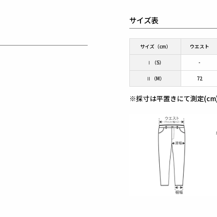
サイズ表
サイズ（cm）
ウエスト
Ⅰ（S）
-
Ⅱ（M）
72
※採寸は平置きにて測定(cm