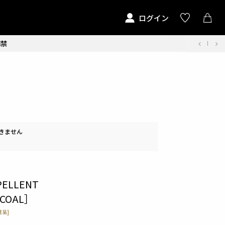
ログイン
解禁
きません
PELLENT
COAL］
呈]