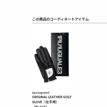
最高のフィッティングを兼ね備え着る者全てに高揚感
【ワッペンロゴに関するご注意】
本製品に使用しているワッペンロゴ(鶴+113G)は熱
上質な生地を採用している為、素材特有の滑らかさや
この商品のコーディネートアイテム
まれにワッペンが剥がれやすくなる場合がございます
※万が一剥がれが生じた場合は、弊社にて修理対応を
素材
表地 : ナイロン88% ポリウレタン12%
裏地 : ポリエステル100%
1piu1uguale3
ORIGINAL LEATHER GOLF
GLOVE（左手用）
［BLACK］