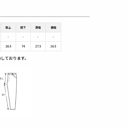
股上
股下
渡幅
裾幅
-
-
-
-
26.5
74
27.5
16.5
)しております。