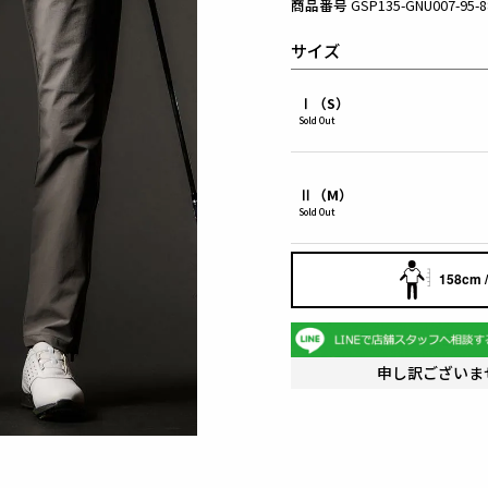
商品番号
GSP135-GNU007-95-8
サイズ
Ⅰ（S）
Sold Out
Ⅱ（M）
Sold Out
158cm /
申し訳ございま