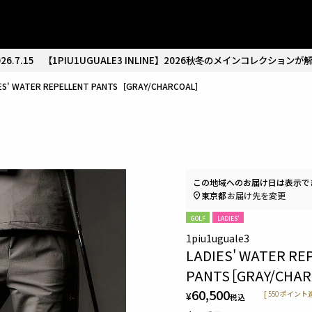
26.7.15
【1PIU1UGUALE3 INLINE】2026秋冬のメインコレクションが
IES' WATER REPELLENT PANTS［GRAY/CHARCOAL］
この地域へのお届け日は表示で
東京都
お届け先を変更
GOLF
LADIES'
1piu1uguale3
LADIES' WATER RE
PANTS［GRAY/CHAR
60,500
¥
[
550
ポイント進
税込