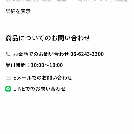
の上質な素材を贅沢に使用し、
ラグジュアリーな商品
をリリースし続ける1PIU1UGUALE3。
ハイエンドラ
詳細を表示
グジュアリーブランドが提案する、高いデザイン性と
スポーツの機能美を併せ持ち
上質を知る全てのプレイ
ヤーの為のウエアとしてリリースいたします。
革新的
商品についてのお問い合わせ
なハイテク素材を採用し、ただ派手な物ではなくテー
ラーリングを得意とする
同ブランドならではの立体パ
ターンにより、洗練された高いデザイン性と
最高のフ
お電話でのお問い合わせ 06-6243-3300
ィッティングを兼ね備え着る者全てに高揚感と優越感
受付時間：10:00～18:00
をもたらします。
Eメールでのお問い合わせ
【ワッペンロゴに関するご注意】
LINEでのお問い合わせ
本製品に使用しているワッペンロゴ(鶴+113G)は熱圧
着加工にて取り付けを行っておりますが、
上質な生地
を採用している為、素材特有の滑らかさや洗濯環境の
影響により
まれにワッペンが剥がれやすくなる場合が
ございます。
※万が一剥がれが生じた場合は、弊社にて修理対応を