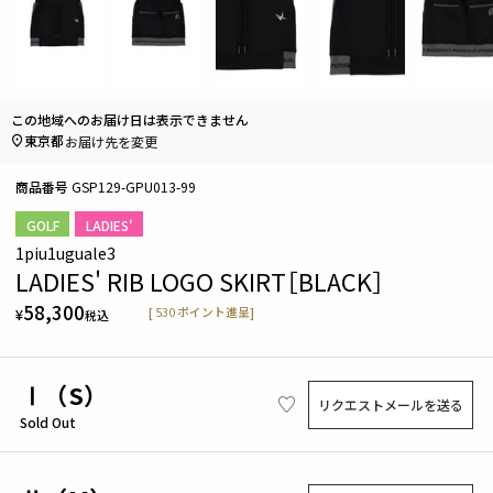
この地域へのお届け日は表示できません
東京都
お届け先を変更
商品番号
GSP129-GPU013-99
GOLF
LADIES'
1piu1uguale3
LADIES' RIB LOGO SKIRT［BLACK］
58,300
[
530
ポイント進呈]
¥
税込
Ⅰ（S）
リクエストメールを送る
Sold Out