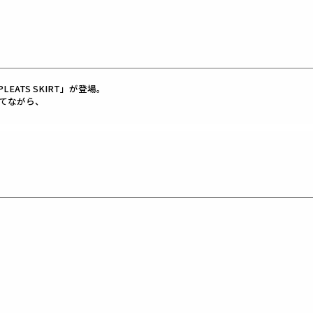
ATS SKIRT」が登場。
てながら、
。
るため、動きやすさは抜群。
性にぴったりの一着です。
する万能アイテムです。
。
に機能的なディテールをプラス。
します。
IRT」で、
レ ゴルフ）
の上質な素材を贅沢に使用し、