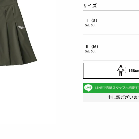
サイズ
Ⅰ（S）
Sold Out
Ⅱ（M）
Sold Out
158cm
申し訳ございま