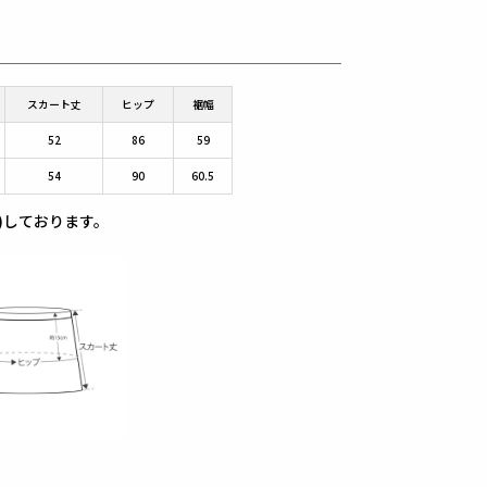
スカート丈
ヒップ
裾幅
52
86
59
54
90
60.5
)しております。