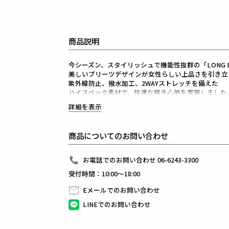
商品説明
今シーズン、スタイリッシュで機能性抜群の「LONG PLE
美しいプリーツデザインが女性らしい上品さを引き立
紫外線防止、撥水加工、2WAYストレッチを備えた
ハイスペック素材で、快適な履き心地を実現しました
軽やかなナイロンポリウレタン素材はタテヨコに伸び
詳細を表示
おしゃれを楽しみながら、アクティブに過ごしたい女
ゴルフやスポーツシーンはもちろん、
カジュアルなお出かけやリゾートスタイルにもマッチ
商品についてのお問い合わせ
ホワイト、カーキ、ブラックの3色展開で、
どんなコーディネートにも合わせやすいのが魅力です
さらに実用性にもこだわり、ポケットやウエスト部分
お電話でのお問い合わせ 06-6243-3300
長めの丈感が上品さを際立たせ、
受付時間：10:00～18:00
大人の女性にふさわしいエレガントなスタイルを演出
動きやすさと美しさを兼ね備えた「LONG PLEATS SK
Eメールでのお問い合わせ
ゴルフシーンでの装いをアップグレードしませんか？
LINEでのお問い合わせ
1PIU1UGUALE3 GOLF（ウノピゥウノウグァーレト
日本から世界に向けて発信するブランドとして世界中