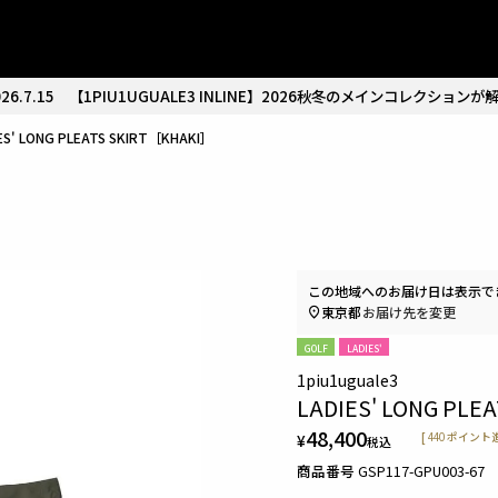
26.7.15
【1PIU1UGUALE3 INLINE】2026秋冬のメインコレクションが
ES' LONG PLEATS SKIRT［KHAKI］
この地域へのお届け日は表示で
東京都
お届け先を変更
GOLF
LADIES'
1piu1uguale3
LADIES' LONG PLE
48,400
¥
[
440
ポイント進
税込
商品番号
GSP117-GPU003-67