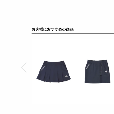
ラグジュアリーな商品をリリースし続ける1PIU1UGUA
ハイエンドラグジュアリーブランドが提案する、高い
上質を知る全てのプレイヤーの為のウェアとしてリリ
革新的なハイテク素材を採用し、ただ派手な物ではな
同ブランドならではの立体パターンにより、洗練され
最高のフィッティングを兼ね備え着る者全てに高揚感
素材
表地 : ナイロン78% ポリウレタン22%
インナー : ポリエステル90% ポリウレタン10%