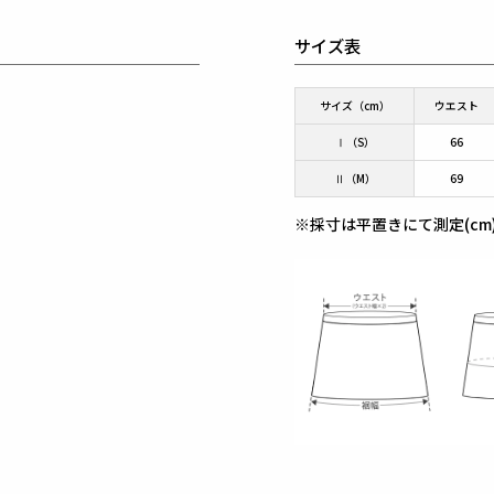
サイズ表
サイズ（cm）
ウエスト
Ⅰ（S）
66
Ⅱ（M）
69
※採寸は平置きにて測定(cm