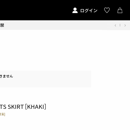
ログイン
解禁
きません
ATS SKIRT［KHAKI］
呈]