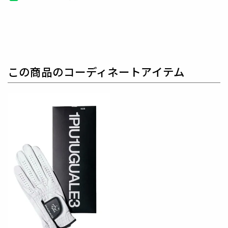
レ ゴルフ）
日本から世界に向けて発信するブランドとして世界中
の上質な素材を贅沢に使用し、
ラグジュアリーな商品
をリリースし続ける1PIU1UGUALE3。
ハイエンドラ
グジュアリーブランドが提案する、高いデザイン性と
この商品のコーディネートアイテム
スポーツの機能美を併せ持ち
上質を知る全てのプレイ
ヤーの為のウェアとしてリリースいたします。
革新的
なハイテク素材を採用し、ただ派手な物ではなくテー
ラーリングを得意とする
同ブランドならではの立体パ
ターンにより、洗練された高いデザイン性と
最高のフ
ィッティングを兼ね備え着る者全てに高揚感と優越感
をもたらします。
素材
表地 : ポリエステル100%