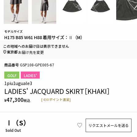
モデルサイズ
H175 B85 W61 H88 着用サイズ：Ⅱ（M）
この地域へのお届け日は表示できません
東京都
お届け先を変更
商品番号
GSP108-GPE005-67
GOLF
LADIES'
1piu1uguale3
LADIES' JACQUARD SKIRT［KHAKI］
47,300
[
430
ポイント進呈]
¥
税込
Ⅰ（S）
リクエストメールを送る
Sold Out