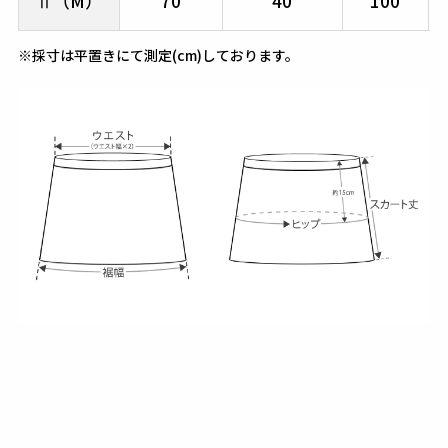
Ⅱ（M）
70
40
100
※採寸は平置きにて測定(cm)しております。