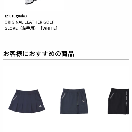
1piu1uguale3
ORIGINAL LEATHER GOLF
GLOVE（左手用）［WHITE］