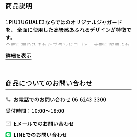
商品説明
1PIU1UGUALE3ならではのオリジナルジャガード
を、
全面に使用した高級感あふれるデザインが特徴で
す。
全面に織り込まれたブランドロゴと、大胆に配置され
た折鶴モチーフのプリントが、
洗練されたスタイリッ
詳細を表示
シュな印象を醸し出します。
速乾機能を搭載しており、蒸し暑い日や汗をかきやす
いシーンでも
快適さを保っているのが魅力です。
生地
商品についてのお問い合わせ
には吸水性に優れた素材を使用し、運動時の着用に最
適です。
カラー展開は、落ち着いたカーキ、クールな
ブラックの2色展開。
お電話でのお問い合わせ 06-6243-3300
どのカラーもシンプルながら存在感のある仕上がり
受付時間：10:00～18:00
で、様々なスタイルにマッチします。
Eメールでのお問い合わせ
LINEでのお問い合わせ
1PIU1UGUALE3 GOLF（ウノピゥウノウグァーレト