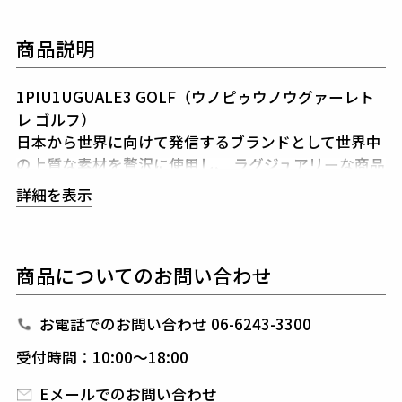
商品説明
1PIU1UGUALE3 GOLF（ウノピゥウノウグァーレト
レ ゴルフ）
日本から世界に向けて発信するブランドとして世界中
の上質な素材を贅沢に使用し、
ラグジュアリーな商品
をリリースし続ける1PIU1UGUALE3。
ハイエンドラ
詳細を表示
グジュアリーブランドが提案する、高いデザイン性と
スポーツの機能美を併せ持ち
上質を知る全てのプレイ
ヤーの為のウエアとしてリリースいたします。
革新的
商品についてのお問い合わせ
なハイテク素材を採用し、ただ派手な物ではなくテー
ラーリングを得意とする
同ブランドならではの立体パ
ターンにより、洗練された高いデザイン性と
最高のフ
お電話でのお問い合わせ 06-6243-3300
ィッティングを兼ね備え着る者全てに高揚感と優越感
受付時間：10:00～18:00
をもたらします。
Eメールでのお問い合わせ