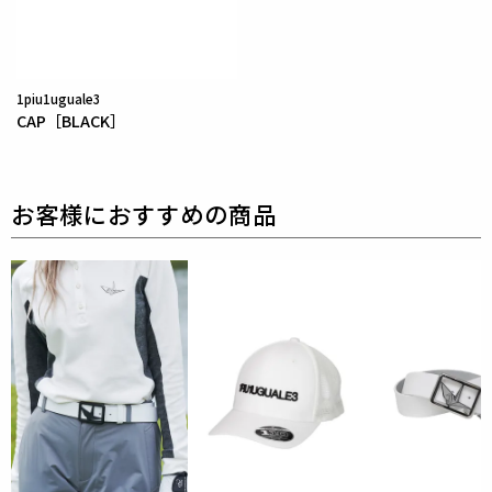
1piu1uguale3
CAP［BLACK］