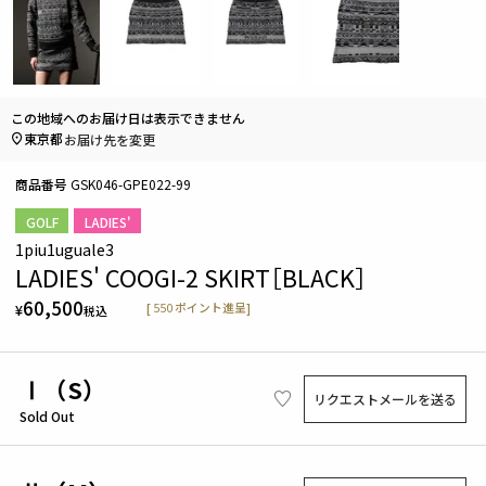
この地域へのお届け日は表示できません
東京都
お届け先を変更
商品番号
GSK046-GPE022-99
GOLF
LADIES'
1piu1uguale3
LADIES' COOGI-2 SKIRT［BLACK］
60,500
[
550
ポイント進呈]
¥
税込
Ⅰ（S）
リクエストメールを送る
Sold Out