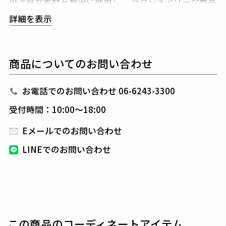
の上質な素材を贅沢に使用し、
ラグジュアリーな商品
をリリースし続ける1PIU1UGUALE3。
ハイエンドラ
詳細を表示
グジュアリーブランドが提案する、高いデザイン性と
スポーツの機能美を併せ持ち
上質を知る全てのプレイ
ヤーの為のウエアとしてリリースいたします。
革新的
商品についてのお問い合わせ
なハイテク素材を採用し、ただ派手な物ではなくテー
ラーリングを得意とする
同ブランドならではの立体パ
ターンにより、洗練された高いデザイン性と
最高のフ
お電話でのお問い合わせ 06-6243-3300
ィッティングを兼ね備え着る者全てに高揚感と優越感
受付時間：10:00～18:00
をもたらします。
Eメールでのお問い合わせ
素材
LINEでのお問い合わせ
コットン72% ナイロン14% ポリエステル11% ポリウ
レタン3%
この商品のコーディネートアイテム