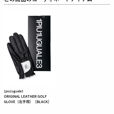
1piu1uguale3
ORIGINAL LEATHER GOLF
GLOVE（左手用）［BLACK］