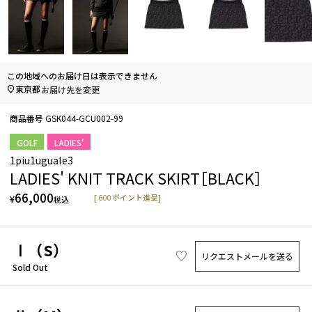
この地域へのお届け日は表示できません
東京都
お届け先を変更
商品番号
GSK044-GCU002-99
GOLF
LADIES'
1piu1uguale3
LADIES' KNIT TRACK SKIRT［BLACK］
66,000
[
600
ポイント進呈]
¥
税込
Ⅰ（S）
リクエストメールを送る
Sold Out