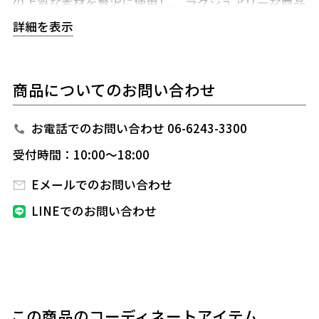
の上質な素材を贅沢に使用し、
ラグジュアリーな商品
をリリースし続ける1PIU1UGUALE3。
ハイエンドラ
詳細を表示
グジュアリーブランドが提案する、高いデザイン性と
スポーツの機能美を併せ持ち
上質を知る全てのプレイ
ヤーの為のウエアとしてリリースいたします。
革新的
商品についてのお問い合わせ
なハイテク素材を採用し、ただ派手な物ではなくテー
ラーリングを得意とする
同ブランドならではの立体パ
ターンにより、洗練された高いデザイン性と
最高のフ
お電話でのお問い合わせ 06-6243-3300
ィッティングを兼ね備え着る者全てに高揚感と優越感
受付時間：10:00～18:00
をもたらします。
Eメールでのお問い合わせ
素材
LINEでのお問い合わせ
コットン72% ナイロン14% ポリエステル11% ポリウ
レタン3%
この商品のコーディネートアイテム