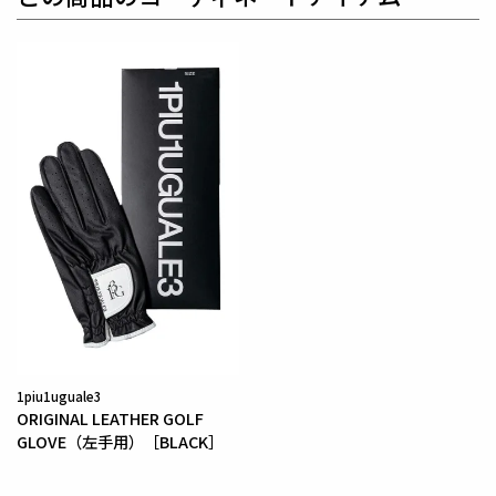
1piu1uguale3
ORIGINAL LEATHER GOLF
GLOVE（左手用）［BLACK］