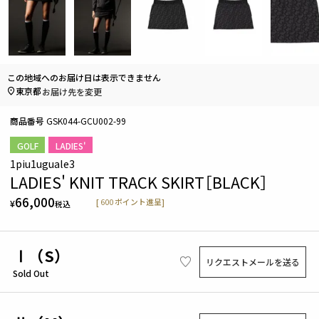
この地域へのお届け日は表示できません
東京都
お届け先を変更
商品番号
GSK044-GCU002-99
GOLF
LADIES'
1piu1uguale3
LADIES' KNIT TRACK SKIRT［BLACK］
66,000
[
600
ポイント進呈]
¥
税込
Ⅰ（S）
リクエストメールを送る
Sold Out