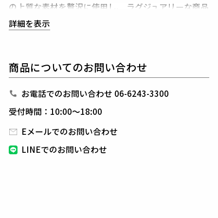
の上質な素材を贅沢に使用し、
ラグジュアリーな商品
をリリースし続ける1PIU1UGUALE3。
ハイエンドラ
詳細を表示
グジュアリーブランドが提案する、高いデザイン性と
スポーツの機能美を併せ持ち
上質を知る全てのプレイ
ヤーの為のウエアとしてリリースいたします。
革新的
商品についてのお問い合わせ
なハイテク素材を採用し、ただ派手な物ではなくテー
ラーリングを得意とする
同ブランドならではの立体パ
ターンにより、洗練された高いデザイン性と
最高のフ
お電話でのお問い合わせ 06-6243-3300
ィッティングを兼ね備え着る者全てに高揚感と優越感
受付時間：10:00～18:00
をもたらします。
Eメールでのお問い合わせ
素材
LINEでのお問い合わせ
ボディ : ポリエステル46% レーヨン34% アクリル1
7% ポリウレタン3%
別布 : コットン64% ポリエステル21% ウール15%