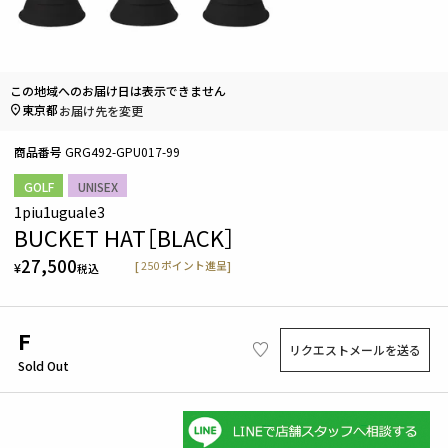
この地域へのお届け日は表示できません
東京都
お届け先を変更
商品番号
GRG492-GPU017-99
GOLF
UNISEX
1piu1uguale3
BUCKET HAT［BLACK］
27,500
[
250
ポイント進呈]
¥
税込
F
リクエストメールを送る
Sold Out