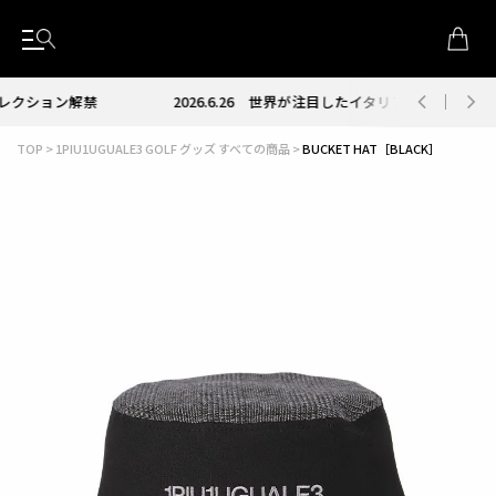
2026.6.26
世界が注目したイタリア発スニーカーブランド RUN OF
TOP
1PIU1UGUALE3 GOLF グッズ すべての商品
BUCKET HAT［BLACK］