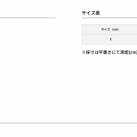
サイズ表
サイズ（cm）
F
※採寸は平置きにて測定(cm