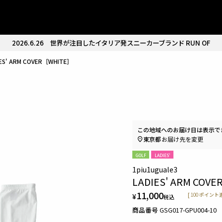
2026.6.26
世界が注目したイタリア発スニーカーブランド RUN OF
IES' ARM COVER［WHITE］
この地域へのお届け日は表示で
東京都
お届け先を変更
GOLF
LADIES'
1piu1uguale3
LADIES' ARM COVE
11,000
¥
[
100
ポイント進
税込
商品番号
GSG017-GPU004-10