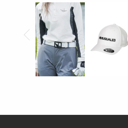
素材
ナイロン88% ポリウレタン12%