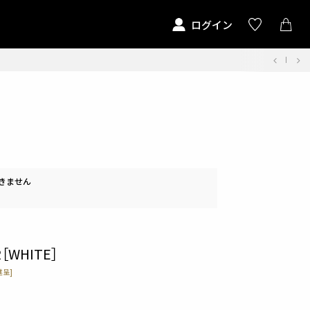
ログイン
きません
R［WHITE］
呈]