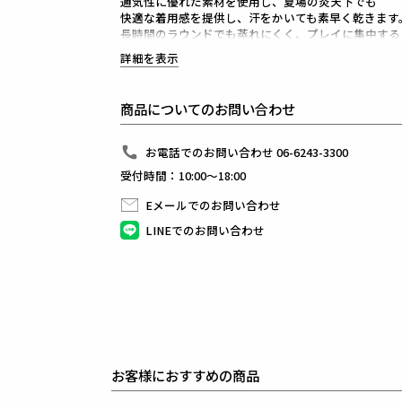
通気性に優れた素材を使用し、夏場の炎天下でも
快適な着用感を提供し、汗をかいても素早く乾きます
長時間のラウンドでも蒸れにくく、プレイに集中する
UVカット機能を備えており、紫外線から肌をしっか
詳細を表示
特にゴルフのように長時間屋外で活動するスポーツで
肌の健康を保つためのUV対策は非常に重要です。
高い伸縮性を持っており、どんな腕のサイズにも柔軟
商品についてのお問い合わせ
着脱も簡単で、肌にフィットしながらも締め付け感が
ストレスフリーな装着感は、長時間の使用でも疲れを
動きやすさを損なうこともありません。
お電話でのお問い合わせ 06-6243-3300
ゴルフだけでなくジョギングやサイクリング、ハイキ
受付時間：10:00～18:00
さまざまなシーンで活躍します。
2色展開で、ホワイト、ブラックの3色から選べます。
Eメールでのお問い合わせ
それぞれシンプルかつモダンなデザインで、どんなウ
1PIU1UGUALE3のロゴが際立ち、プレミアムな雰囲
LINEでのお問い合わせ
1PIU1UGUALE3 GOLF（ウノピゥウノウグァーレト
日本から世界に向けて発信するブランドとして世界中
ラグジュアリーな商品をリリースし続ける1PIU1UGUA
ハイエンドラグジュアリーブランドが提案する、高い
上質を知る全てのプレイヤーの為のウェアとしてリリ
革新的なハイテク素材を採用し、ただ派手な物ではな
同ブランドならではの立体パターンにより、洗練され
最高のフィッティングを兼ね備え着る者全てに高揚感