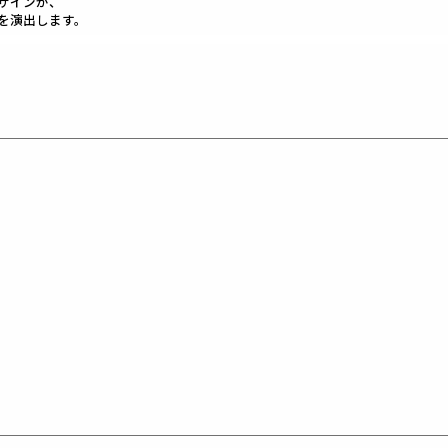
ザインが、
を演出します。
ただけます。
です。
レ ゴルフ）
の上質な素材を贅沢に使用し、
LE3。
デザイン性とスポーツの機能美を併せ持ち
ースいたします。
くテーラーリングを得意とする
た高いデザイン性と
と優越感をもたらします。