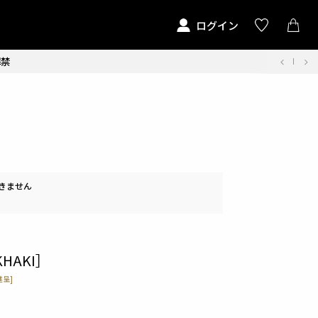
ログイン
解禁
きません
KHAKI］
呈]