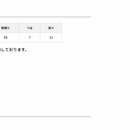
頭周り
つば
高さ
56
7
12
)しております。