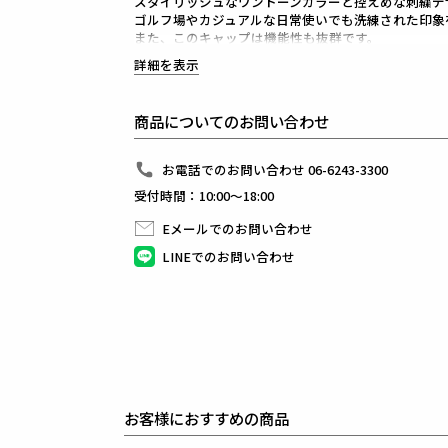
スタイリッシュなワントーンカラーと控えめな刺繍デ
ゴルフ場やカジュアルな日常使いでも洗練された印象
また、このキャップは機能性も抜群です。
軽量で通気性に優れた素材を使用しており、
詳細を表示
汗をかきやすいシーンでも快適さをキープ。
FLEXFIT DELTAのテクノロジーにより、
頭にぴったりフィットする快適な装着感をお楽しみい
商品についてのお問い合わせ
カラーはホワイト、カーキ、ブラックの3色展開。
シンプルながらも高級感あふれるデザインで、
どんなコーディネートにも合わせやすい万能アイテム
お電話でのお問い合わせ 06-6243-3300
受付時間：10:00～18:00
1PIU1UGUALE3 GOLF（ウノピゥウノウグァーレト
日本から世界に向けて発信するブランドとして世界中
Eメールでのお問い合わせ
ラグジュアリーな商品をリリースし続ける1PIU1UGUA
ハイエンドラグジュアリーブランドが提案する、高い
LINEでのお問い合わせ
上質を知る全てのプレイヤーの為のウェアとしてリリ
革新的なハイテク素材を採用し、ただ派手な物ではな
同ブランドならではの立体パターンにより、洗練され
最高のフィッティングを兼ね備え着る者全てに高揚感
素材
ボディ : ポリエステル92% ポリウレタン8%