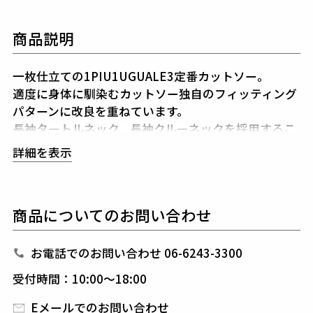
商品説明
一枚仕立ての1PIU1UGUALE3定番カットソー。
適度に身体に馴染むカットソー独自のフィッティング
パターンに改良を重ねています。
長袖タートルネック、長袖クルーネックを採用するこ
とで、
用途に応じて汎用性の高いシリーズとなりま
詳細を表示
す。
高級感のある質感と温かみが秋冬の幅広いスタイ
リングに対応します。
商品についてのお問い合わせ
素材
DUALWARM MOIST PONTI
お電話でのお問い合わせ 06-6243-3300
outer : acrylic 44% rayon 30%
nylon 24% polyurethane 2%
受付時間：10:00～18:00
Eメールでのお問い合わせ
人肌から蒸発してしまう水分を利用し、発熱して保温