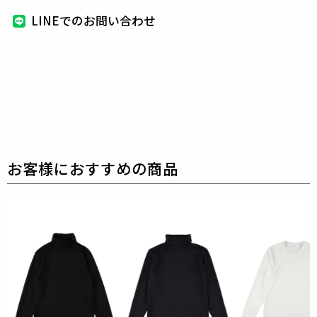
につなげる機能を持った
DUWALWARM®糸を使用した
LINEでのお問い合わせ
モイストポンチ素材です。
アクリルはマイクロ抗ピル
タイプを使用し、レーヨンの中に保湿成分のカプセル
を含ませることで、
しっとりと滑らかな風合いに仕上
げています。