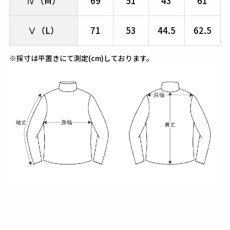
Ⅳ（M）
69
51
43
61
Ⅴ（L）
71
53
44.5
62.5
※採寸は平置きにて測定(cm)しております。