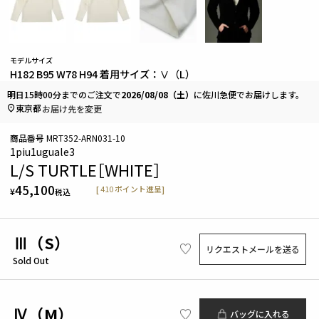
モデルサイズ
H182 B95 W78 H94 着用サイズ：Ⅴ（L）
明日
15時00分
までのご注文で
2026/08/08（土）
に
佐川急便
でお届けします。
東京都
お届け先を変更
商品番号
MRT352-ARN031-10
1piu1uguale3
L/S TURTLE［WHITE］
45,100
[
410
ポイント進呈]
¥
税込
Ⅲ（S）
リクエストメールを送る
Sold Out
Ⅳ（M）
バッグに入れる