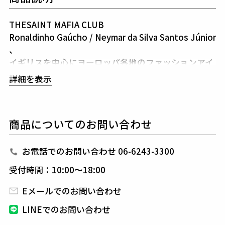
THESAINT MAFIA CLUB
Ronaldinho Gaúcho / Neymar da Silva Santos Júnior
、
イギリスを中心にヨーロッパ各地のファッションアイ
コンであるDani Alvesから
詳細を表示
数多くのグラミー賞受賞を獲得し、
多くの称賛を受けているヒップホップの新王者Kendri
ck Lamar など
商品についてのお問い合わせ
南米を中心に世界中のアーティストやファッショニス
タに愛され
多大な人気を持つXXX / THESAINT MAFIA（ザ・セイ
お電話でのお問い合わせ 06-6243-3300
ントマフィア）。
受付時間：10:00～18:00
アメリア本国のGentlemen's Quarterly/GQmagazine
に掲載され
Eメールでのお問い合わせ
瞬く間に世界のファッションシーンに注目されたブラ
LINEでのお問い合わせ
ジルを代表するクリエーターDUO。