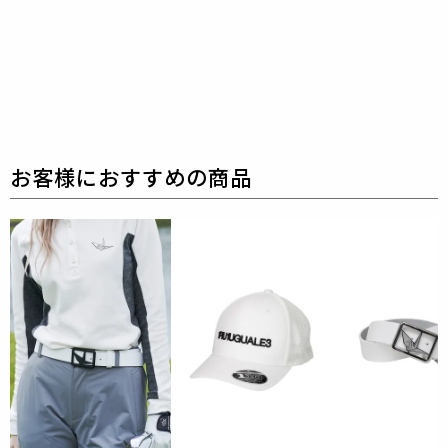
世界KONAMI winningelevenの衣装制作のグローバル
VMDを担当し、
活躍の場を広げる世界が注目するエンターテイメント
ブランドとのコラボレーションが実現。
1PIU1UGUALE3 SPORT
1PIU1UGUALE3 SPORT Vol.9 INLINE COLLECTIO
N/CM MODEL（hyper boost）をピックアップ。
COMFORT COLLCTION全てをCRAZY PATTERNでリ
デザイン。
究極の肌触りと鋭い伸縮性を併せ持つ素材。
吸水速乾・UV軽減・シワ防止など上質且つ機能性に
優れ、完全ノンストレス。
113お馴染みのCRAZY PATTERNを持ち込みTHESAIN
T独自の視点で表現したコラボレーションモデル。
※Vol.9 CM MODEL（hyper boost）で冷感接触に加
え
より滑らかな肌触りを実現した最高級合繊素材です。